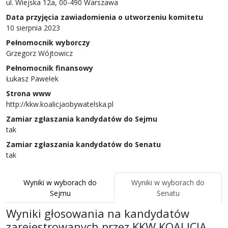
ul. Wiejska 12a, 00-490 Warszawa
Data przyjęcia zawiadomienia o utworzeniu komitetu
10 sierpnia 2023
Pełnomocnik wyborczy
Grzegorz Wójtowicz
Pełnomocnik finansowy
Łukasz Pawełek
Strona www
http://kkw.koalicjaobywatelska.pl
Zamiar zgłaszania kandydatów do Sejmu
tak
Zamiar zgłaszania kandydatów do Senatu
tak
Wyniki
w wyborach do
Wyniki
w wyborach do
Sejmu
Senatu
Wyniki głosowania
na
kandydatów
zarejestrowanych przez
KKW KOALICJA