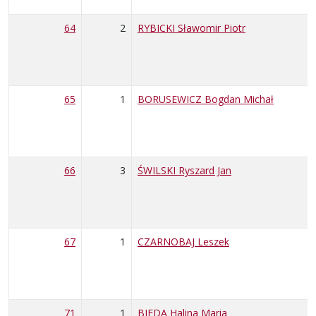
64
2
RYBICKI Sławomir Piotr
65
1
BORUSEWICZ Bogdan Michał
66
3
ŚWILSKI Ryszard Jan
67
1
CZARNOBAJ Leszek
71
1
BIEDA Halina Maria