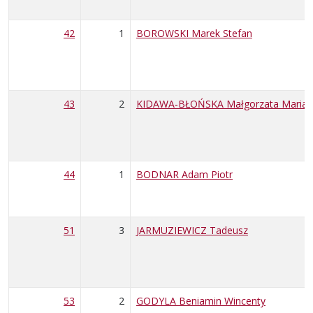
42
1
BOROWSKI Marek Stefan
43
2
KIDAWA‑BŁOŃSKA Małgorzata Maria
44
1
BODNAR Adam Piotr
51
3
JARMUZIEWICZ Tadeusz
53
2
GODYLA Beniamin Wincenty