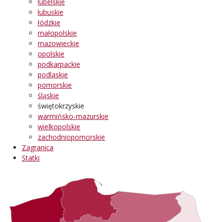
lubelskie
lubuskie
łódzkie
małopolskie
mazowieckie
opolskie
podkarpackie
podlaskie
pomorskie
śląskie
świętokrzyskie
warmińsko-mazurskie
wielkopolskie
zachodniopomorskie
Zagranica
Statki