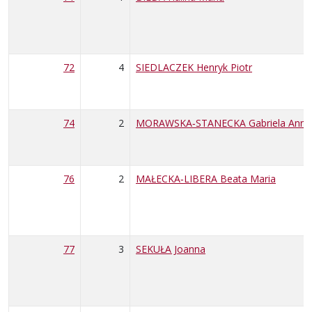
72
4
SIEDLACZEK Henryk Piotr
74
2
MORAWSKA‑STANECKA Gabriela Anna
76
2
MAŁECKA‑LIBERA Beata Maria
77
3
SEKUŁA Joanna