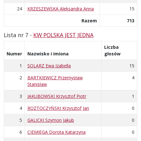
24
KRZESZEWSKA Aleksandra Anna
15
Razem
713
Lista nr 7 -
KW POLSKA JEST JEDNA
Liczba
Numer
Nazwisko i imiona
głosów
1
SOLARZ Ewa Izabella
15
2
BARTKIEWICZ Przemysław
4
Stanisław
3
JAKUBOWSKI Krzysztof Piotr
1
4
ROZTOCZYŃSKI Krzysztof Jan
0
5
GALICKI Szymon Jakub
0
6
CIEMIĘGA Dorota Katarzyna
0