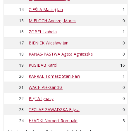
14
CIEŚLA Maciej Jan
1
15
MIELOCH Andrzej Marek
0
16
ZOBEL Izabela
1
17
BIENIEK Wiesław Jan
0
18
KANAS-PASTWA Agata Agnieszka
0
19
KUSIBAB Karol
16
20
KAPRAL Tomasz Stanisław
1
21
WACH Aleksandra
0
22
PIĘTA Ignacy
0
23
TECLAF-ZAWADZKA Edyta
0
24
HŁADKI Norbert Romuald
3