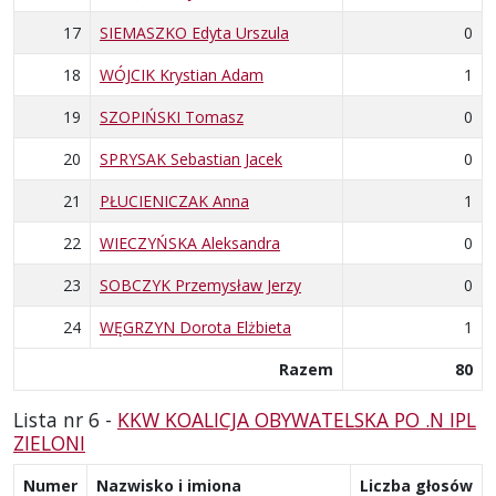
17
SIEMASZKO Edyta Urszula
0
18
WÓJCIK Krystian Adam
1
19
SZOPIŃSKI Tomasz
0
20
SPRYSAK Sebastian Jacek
0
21
PŁUCIENICZAK Anna
1
22
WIECZYŃSKA Aleksandra
0
23
SOBCZYK Przemysław Jerzy
0
24
WĘGRZYN Dorota Elżbieta
1
Razem
80
Lista nr 6 -
KKW KOALICJA OBYWATELSKA PO .N IPL
ZIELONI
Numer
Nazwisko i imiona
Liczba głosów