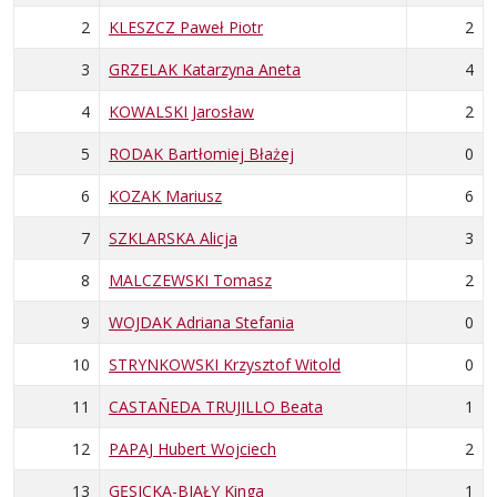
2
KLESZCZ Paweł Piotr
2
3
GRZELAK Katarzyna Aneta
4
4
KOWALSKI Jarosław
2
5
RODAK Bartłomiej Błażej
0
6
KOZAK Mariusz
6
7
SZKLARSKA Alicja
3
8
MALCZEWSKI Tomasz
2
9
WOJDAK Adriana Stefania
0
10
STRYNKOWSKI Krzysztof Witold
0
11
CASTAÑEDA TRUJILLO Beata
1
12
PAPAJ Hubert Wojciech
2
13
GĘSICKA-BIAŁY Kinga
1