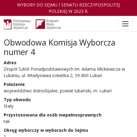
WYBORY DO SEJMU I SENATU RZECZYPOSPOLITEJ
POLSKIEJ W 2023 R.
Obwodowa Komisja Wyborcza
numer 4
Adres
Zespół Szkół Ponadpodstawowych im. Adama Mickiewicza w
Lubaniu, ul. Władysława Łokietka 2, 59-800 Lubań
Położenie
województwo dolnośląskie, powiat lubański, m. Lubań
Typ obwodu
Stały
Przystosowana dla osób niepełnosprawnych
tak
Okręg wyborczy w wyborach do Sejmu
1