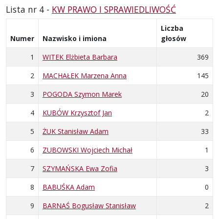
Lista nr 4 -
KW PRAWO I SPRAWIEDLIWOŚĆ
Liczba
Numer
Nazwisko i imiona
głosów
1
WITEK Elżbieta Barbara
369
2
MACHAŁEK Marzena Anna
145
3
POGODA Szymon Marek
20
4
KUBÓW Krzysztof Jan
2
5
ŻUK Stanisław Adam
33
6
ZUBOWSKI Wojciech Michał
1
7
SZYMAŃSKA Ewa Zofia
3
8
BABUŚKA Adam
0
9
BARNAŚ Bogusław Stanisław
2