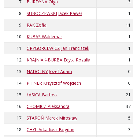
7
BURDYNA Olga
3
8
SUBOCZEWSKI Jacek Paweł
1
9
RAK Zofia
11
10
KUBAS Waldemar
1
11
GRYGORCEWICZ Jan Franciszek
1
12
KRAJNIAK-BURBA Edyta Rozalia
1
13
NADOLNY Józef Adam
0
14
PITNER Krzysztof Wojciech
0
15
ŁASICA Bartosz
21
16
CHOMICZ Aleksandra
37
17
STAROŃ Marek Mirosław
5
18
CHYL Arkadiusz Bogdan
3