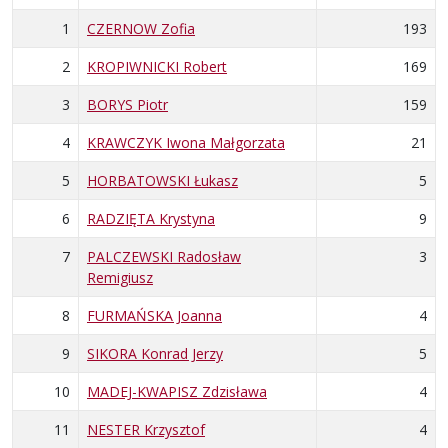
1
CZERNOW Zofia
193
2
KROPIWNICKI Robert
169
3
BORYS Piotr
159
4
KRAWCZYK Iwona Małgorzata
21
5
HORBATOWSKI Łukasz
5
6
RADZIĘTA Krystyna
9
7
PALCZEWSKI Radosław
3
Remigiusz
8
FURMAŃSKA Joanna
4
9
SIKORA Konrad Jerzy
5
10
MADEJ-KWAPISZ Zdzisława
4
11
NESTER Krzysztof
4