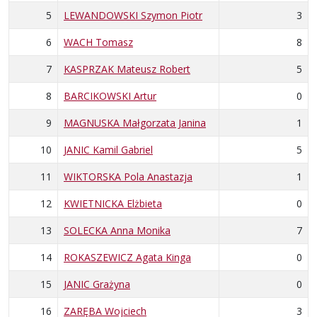
5
LEWANDOWSKI Szymon Piotr
3
6
WACH Tomasz
8
7
KASPRZAK Mateusz Robert
5
8
BARCIKOWSKI Artur
0
9
MAGNUSKA Małgorzata Janina
1
10
JANIC Kamil Gabriel
5
11
WIKTORSKA Pola Anastazja
1
12
KWIETNICKA Elżbieta
0
13
SOLECKA Anna Monika
7
14
ROKASZEWICZ Agata Kinga
0
15
JANIC Grażyna
0
16
ZARĘBA Wojciech
3