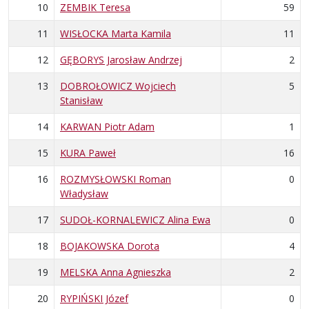
10
ZEMBIK Teresa
59
11
WISŁOCKA Marta Kamila
11
12
GĘBORYS Jarosław Andrzej
2
13
DOBROŁOWICZ Wojciech
5
Stanisław
14
KARWAN Piotr Adam
1
15
KURA Paweł
16
16
ROZMYSŁOWSKI Roman
0
Władysław
17
SUDOŁ-KORNALEWICZ Alina Ewa
0
18
BOJAKOWSKA Dorota
4
19
MELSKA Anna Agnieszka
2
20
RYPIŃSKI Józef
0