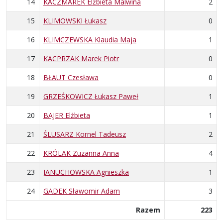
14
KACZMAREK Elżbieta Malwina
2
15
KLIMOWSKI Łukasz
0
16
KLIMCZEWSKA Klaudia Maja
1
17
KACPRZAK Marek Piotr
0
18
BŁAUT Czesława
0
19
GRZEŚKOWICZ Łukasz Paweł
1
20
BAJER Elżbieta
1
21
ŚLUSARZ Kornel Tadeusz
2
22
KRÓLAK Zuzanna Anna
4
23
JANUCHOWSKA Agnieszka
1
24
GADEK Sławomir Adam
3
Razem
223