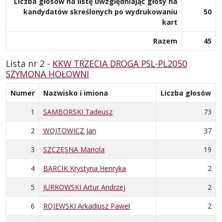
Liczba głosów na listę uwzględniając głosy na
kandydatów skreślonych po wydrukowaniu
50
kart
Razem
45
Lista nr 2 -
KKW TRZECIA DROGA PSL-PL2050
SZYMONA HOŁOWNI
Numer
Nazwisko i imiona
Liczba głosów
1
SAMBORSKI Tadeusz
73
2
WOJTOWICZ Jan
37
3
SZCZĘSNA Mariola
19
4
BARCIK Krystyna Henryka
2
5
JURKOWSKI Artur Andrzej
2
6
ROJEWSKI Arkadiusz Paweł
2