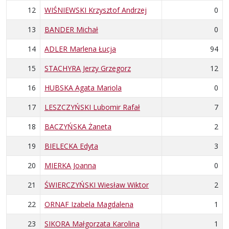
12
WIŚNIEWSKI Krzysztof Andrzej
0
13
BANDER Michał
0
14
ADLER Marlena Łucja
94
15
STACHYRA Jerzy Grzegorz
12
16
HUBSKA Agata Mariola
0
17
LESZCZYŃSKI Lubomir Rafał
7
18
BACZYŃSKA Żaneta
2
19
BIELECKA Edyta
3
20
MIERKA Joanna
0
21
ŚWIERCZYŃSKI Wiesław Wiktor
2
22
ORNAF Izabela Magdalena
1
23
SIKORA Małgorzata Karolina
1