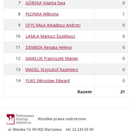
7
GÓRSKA Jolanta Ewa
0
8
PŁONKA Wiktoria
1
9
SPYCHAŁA Arkadiusz Andrzej
0
10
LAMLA Mariusz Euzebiusz
0
11
DEMBEK Renata Helena
0
12
GAWLUK Franciszek Marian
0
13
WAGEL Krzysztof Kazimierz
0
14
FUKS Mirosław Edward
0
Razem
21
Wszelkie prawa zastrzeżone
ul. Wiejska 10, 00-902 Warszawa
tel. 22 243 03 00