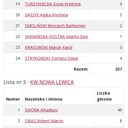
19
TURZYNIECKA Sonia Krystyna
3
20
SAJDYK Agata Krystyna
5
21
SMOLIŃSKI Wojciech Bartłomiej
2
22
SKAWIŃSKA-KOSTKA Jolanta Ewa
1
23
KRASOWSKI Marcin Karol
3
24
STRYKOWSKI Tomasz Oskar
4
Razem
237
Lista nr 3 -
KW NOWA LEWICA
Liczba
Numer
Nazwisko i imiona
głosów
1
SIKORA Arkadiusz
49
2
OBAZ Robert Marcin
8