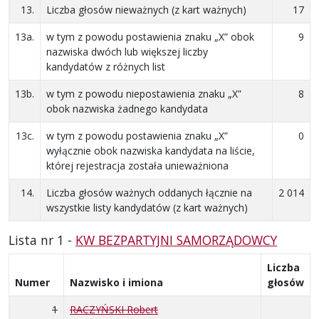
13.
Liczba głosów nieważnych (z kart ważnych)
17
13a.
w tym z powodu postawienia znaku „X” obok
9
nazwiska dwóch lub większej liczby
kandydatów z różnych list
13b.
w tym z powodu niepostawienia znaku „X”
8
obok nazwiska żadnego kandydata
13c.
w tym z powodu postawienia znaku „X”
0
wyłącznie obok nazwiska kandydata na liście,
której rejestracja została unieważniona
14.
Liczba głosów ważnych oddanych łącznie na
2 014
wszystkie listy kandydatów (z kart ważnych)
Lista nr 1 -
KW BEZPARTYJNI SAMORZĄDOWCY
Liczba
Numer
Nazwisko i imiona
głosów
1
RACZYŃSKI Robert