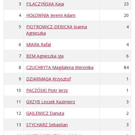
3
FILACZYŃSKA Kaja
23
4
HOŁOWNIA Jeremi Adam
20
5
PIOTROWICZ-DĘBICKA Joanna
4
Agnieszka
6
MIARA Rafał
4
7
BEM Agnieszka Iga
6
8
CZUCHRYTA Magdalena Weronika
84
9
DZIARMAGA Krzysztof
1
10
PACZÓSKI Piotr Jerzy
1
11
GRZYB Leszek Kazimierz
3
12
GAJLEWICZ Danuta
2
13
STYCHARZ Sebastian
3