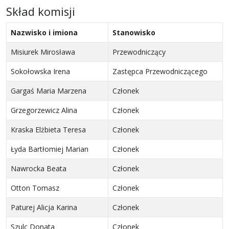
Skład komisji
Nazwisko i imiona
Stanowisko
Misiurek Mirosława
Przewodniczący
Sokołowska Irena
Zastępca Przewodniczącego
Gargaś Maria Marzena
Członek
Grzegorzewicz Alina
Członek
Kraska Elżbieta Teresa
Członek
Łyda Bartłomiej Marian
Członek
Nawrocka Beata
Członek
Otton Tomasz
Członek
Paturej Alicja Karina
Członek
Szulc Donata
Członek