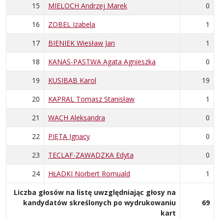
15
MIELOCH Andrzej Marek
0
16
ZOBEL Izabela
1
17
BIENIEK Wiesław Jan
1
18
KANAS-PASTWA Agata Agnieszka
0
19
KUSIBAB Karol
19
20
KAPRAL Tomasz Stanisław
1
21
WACH Aleksandra
0
22
PIĘTA Ignacy
0
23
TECLAF-ZAWADZKA Edyta
0
24
HŁADKI Norbert Romuald
1
Liczba głosów na listę uwzględniając głosy na
kandydatów skreślonych po wydrukowaniu
69
kart