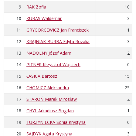
9
RAK Zofia
10
10
KUBAS Waldemar
3
11
GRYGORCEWICZ Jan Franciszek
1
12
KRAJNIAK-BURBA Edyta Rozalia
3
13
NADOLNY Józef Adam
2
14
PITNER Krzysztof Wojciech
0
15
ŁASICA Bartosz
15
16
CHOMICZ Aleksandra
25
17
STAROŃ Marek Mirosław
2
18
CHYL Arkadiusz Bogdan
1
19
TURZYNIECKA Sonia Krystyna
0
20
SAJDYK Agata Krystyna
3