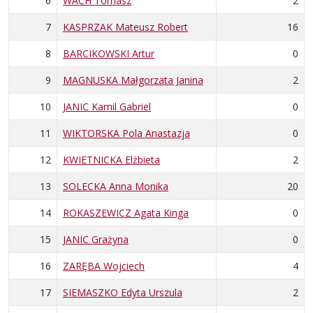
6
WACH Tomasz
2
7
KASPRZAK Mateusz Robert
16
8
BARCIKOWSKI Artur
0
9
MAGNUSKA Małgorzata Janina
2
10
JANIC Kamil Gabriel
0
11
WIKTORSKA Pola Anastazja
0
12
KWIETNICKA Elżbieta
2
13
SOLECKA Anna Monika
20
14
ROKASZEWICZ Agata Kinga
0
15
JANIC Grażyna
0
16
ZARĘBA Wojciech
4
17
SIEMASZKO Edyta Urszula
2