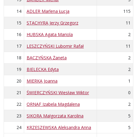
14
ADLER Marlena Łucja
115
15
STACHYRA Jerzy Grzegorz
11
16
HUBSKA Agata Mariola
2
17
LESZCZYŃSKI Lubomir Rafał
11
18
BACZYŃSKA Żaneta
2
19
BIELECKA Edyta
2
20
MIERKA Joanna
1
21
ŚWIERCZYŃSKI Wiesław Wiktor
0
22
ORNAF Izabela Magdalena
2
23
SIKORA Małgorzata Karolina
5
24
KRZESZEWSKA Aleksandra Anna
5