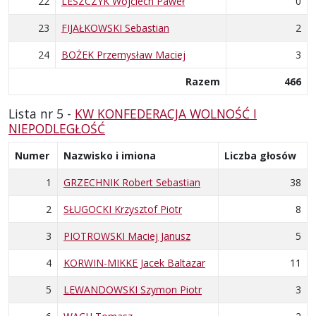
22
LESZCZYK Wojciech Paweł
0
23
FIJAŁKOWSKI Sebastian
2
24
BOŻEK Przemysław Maciej
3
Razem
466
Lista nr 5 -
KW KONFEDERACJA WOLNOŚĆ I
NIEPODLEGŁOŚĆ
Numer
Nazwisko i imiona
Liczba głosów
1
GRZECHNIK Robert Sebastian
38
2
SŁUGOCKI Krzysztof Piotr
8
3
PIOTROWSKI Maciej Janusz
5
4
KORWIN-MIKKE Jacek Baltazar
11
5
LEWANDOWSKI Szymon Piotr
3