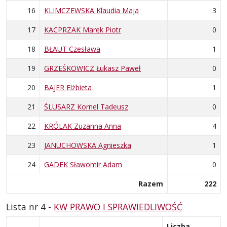
16
KLIMCZEWSKA Klaudia Maja
3
17
KACPRZAK Marek Piotr
0
18
BŁAUT Czesława
1
19
GRZEŚKOWICZ Łukasz Paweł
0
20
BAJER Elżbieta
1
21
ŚLUSARZ Kornel Tadeusz
0
22
KRÓLAK Zuzanna Anna
4
23
JANUCHOWSKA Agnieszka
1
24
GADEK Sławomir Adam
0
Razem
222
Lista nr 4 -
KW PRAWO I SPRAWIEDLIWOŚĆ
Liczba