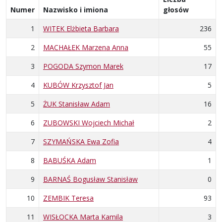
Numer
Nazwisko i imiona
głosów
1
WITEK Elżbieta Barbara
236
2
MACHAŁEK Marzena Anna
55
3
POGODA Szymon Marek
17
4
KUBÓW Krzysztof Jan
5
5
ŻUK Stanisław Adam
16
6
ZUBOWSKI Wojciech Michał
2
7
SZYMAŃSKA Ewa Zofia
4
8
BABUŚKA Adam
1
9
BARNAŚ Bogusław Stanisław
0
10
ZEMBIK Teresa
93
11
WISŁOCKA Marta Kamila
3