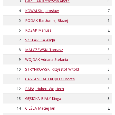
3
GRZELAK Katarzyna Aneta
8
4
KOWALSKI Jarosław
7
5
RODAK Bartłomiej Błażej
1
6
KOZAK Mariusz
2
7
SZKLARSKA Alicja
1
8
MALCZEWSKI Tomasz
3
9
WOJDAK Adriana Stefania
4
10
STRYNKOWSKI Krzysztof Witold
3
11
CASTAÑEDA TRUJILLO Beata
1
12
PAPAJ Hubert Wojciech
3
13
GĘSICKA-BIAŁY Kinga
3
14
CIEŚLA Maciej Jan
2