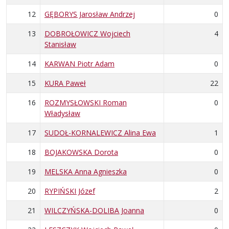
12
GĘBORYS Jarosław Andrzej
0
13
DOBROŁOWICZ Wojciech
4
Stanisław
14
KARWAN Piotr Adam
0
15
KURA Paweł
22
16
ROZMYSŁOWSKI Roman
0
Władysław
17
SUDOŁ-KORNALEWICZ Alina Ewa
1
18
BOJAKOWSKA Dorota
0
19
MELSKA Anna Agnieszka
0
20
RYPIŃSKI Józef
2
21
WILCZYŃSKA-DOLIBA Joanna
0