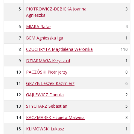
5
PIOTROWICZ-DĘBICKA Joanna
3
Agnieszka
6
MIARA Rafał
4
7
BEM Agnieszka Iga
1
8
CZUCHRYTA Magdalena Weronika
110
9
DZIARMAGA Krzysztof
1
10
PACZÓSKI Piotr Jerzy
0
11
GRZYB Leszek Kazimierz
6
12
GAJLEWICZ Danuta
2
13
STYCHARZ Sebastian
5
14
KACZMAREK Elżbieta Malwina
3
15
KLIMOWSKI Łukasz
1