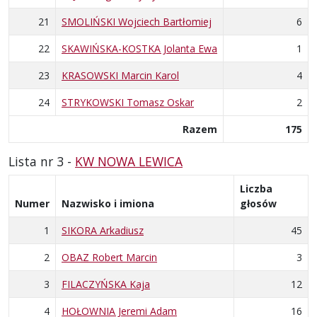
21
SMOLIŃSKI Wojciech Bartłomiej
6
22
SKAWIŃSKA-KOSTKA Jolanta Ewa
1
23
KRASOWSKI Marcin Karol
4
24
STRYKOWSKI Tomasz Oskar
2
Razem
175
Lista nr 3 -
KW NOWA LEWICA
Liczba
Numer
Nazwisko i imiona
głosów
1
SIKORA Arkadiusz
45
2
OBAZ Robert Marcin
3
3
FILACZYŃSKA Kaja
12
4
HOŁOWNIA Jeremi Adam
16