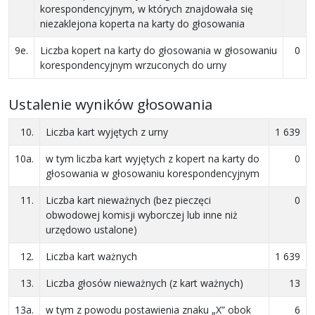
korespondencyjnym, w których znajdowała się
niezaklejona koperta na karty do głosowania
9e.
Liczba kopert na karty do głosowania w głosowaniu
0
korespondencyjnym wrzuconych do urny
Ustalenie wyników głosowania
10.
Liczba kart wyjętych z urny
1 639
10a.
w tym liczba kart wyjętych z kopert na karty do
0
głosowania w głosowaniu korespondencyjnym
11.
Liczba kart nieważnych (bez pieczęci
0
obwodowej komisji wyborczej lub inne niż
urzędowo ustalone)
12.
Liczba kart ważnych
1 639
13.
Liczba głosów nieważnych (z kart ważnych)
13
13a.
w tym z powodu postawienia znaku „X” obok
6