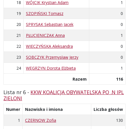
18
WÓJCIK Krystian Adam
1
19
SZOPIŃSKI Tomasz
0
20
SPRYSAK Sebastian Jacek
0
21
PŁUCIENICZAK Anna
1
22
WIECZYŃSKA Aleksandra
0
23
SOBCZYK Przemysław Jerzy
0
24
WĘGRZYN Dorota Elżbieta
1
Razem
116
Lista nr 6 -
KKW KOALICJA OBYWATELSKA PO .N IPL
ZIELONI
Numer
Nazwisko i imiona
Liczba głosów
1
CZERNOW Zofia
130