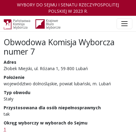
WYBORY DO SEJMU I SENATU RZECZYPOSPOLITEJ
POLSKIEJ W 2023 R.
Obwodowa Komisja Wyborcza
numer 7
Adres
Żłobek Miejski, ul. Różana 1, 59-800 Lubań
Położenie
województwo dolnośląskie, powiat lubański, m. Lubań
Typ obwodu
Stały
Przystosowana dla osób niepełnosprawnych
tak
Okręg wyborczy w wyborach do Sejmu
1