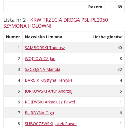
Razem
69
Lista nr 2 -
KKW TRZECIA DROGA PSL-PL2050
SZYMONA HOŁOWNI
Numer
Nazwisko i imiona
Liczba głosów
1
SAMBORSKI Tadeusz
40
2
WOJTOWICZ Jan
8
3
SZCZĘSNA Mariola
32
4
BARCIK Krystyna Henryka
4
5
JURKOWSKI Artur Andrzej
5
6
ROJEWSKI Arkadiusz Paweł
1
7
BURDYNA Olga
6
8
SUBOCZEWSKI Jacek Paweł
1