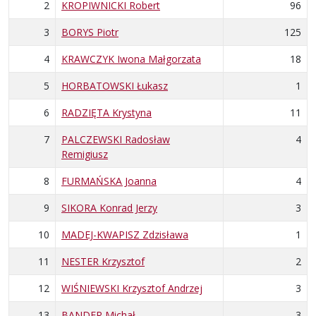
2
KROPIWNICKI Robert
96
3
BORYS Piotr
125
4
KRAWCZYK Iwona Małgorzata
18
5
HORBATOWSKI Łukasz
1
6
RADZIĘTA Krystyna
11
7
PALCZEWSKI Radosław
4
Remigiusz
8
FURMAŃSKA Joanna
4
9
SIKORA Konrad Jerzy
3
10
MADEJ-KWAPISZ Zdzisława
1
11
NESTER Krzysztof
2
12
WIŚNIEWSKI Krzysztof Andrzej
3
13
BANDER Michał
3