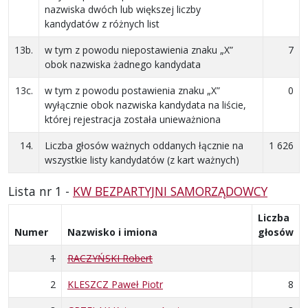
nazwiska dwóch lub większej liczby
kandydatów z różnych list
13b.
w tym z powodu niepostawienia znaku „X”
7
obok nazwiska żadnego kandydata
13c.
w tym z powodu postawienia znaku „X”
0
wyłącznie obok nazwiska kandydata na liście,
której rejestracja została unieważniona
14.
Liczba głosów ważnych oddanych łącznie na
1 626
wszystkie listy kandydatów (z kart ważnych)
Lista nr 1 -
KW BEZPARTYJNI SAMORZĄDOWCY
Liczba
Numer
Nazwisko i imiona
głosów
1
RACZYŃSKI Robert
2
KLESZCZ Paweł Piotr
8