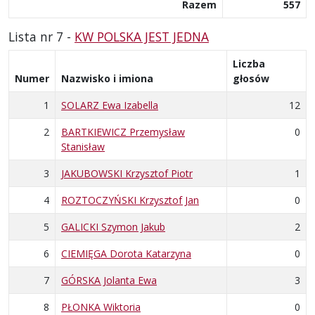
Razem
557
Lista nr 7 -
KW POLSKA JEST JEDNA
Liczba
Numer
Nazwisko i imiona
głosów
1
SOLARZ Ewa Izabella
12
2
BARTKIEWICZ Przemysław
0
Stanisław
3
JAKUBOWSKI Krzysztof Piotr
1
4
ROZTOCZYŃSKI Krzysztof Jan
0
5
GALICKI Szymon Jakub
2
6
CIEMIĘGA Dorota Katarzyna
0
7
GÓRSKA Jolanta Ewa
3
8
PŁONKA Wiktoria
0