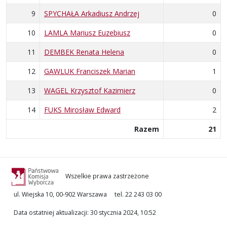
9
SPYCHAŁA Arkadiusz Andrzej
0
10
LAMLA Mariusz Euzebiusz
0
11
DEMBEK Renata Helena
0
12
GAWLUK Franciszek Marian
1
13
WAGEL Krzysztof Kazimierz
0
14
FUKS Mirosław Edward
2
Razem
21
Wszelkie prawa zastrzeżone
ul. Wiejska 10, 00-902 Warszawa
tel. 22 243 03 00
Data ostatniej aktualizacji
:
30 stycznia 2024, 10:52