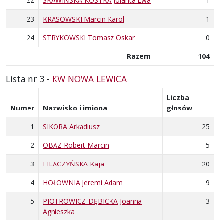
22
SKAWIŃSKA-KOSTKA Jolanta Ewa
1
23
KRASOWSKI Marcin Karol
1
24
STRYKOWSKI Tomasz Oskar
0
Razem
104
Lista nr 3 -
KW NOWA LEWICA
Liczba
Numer
Nazwisko i imiona
głosów
1
SIKORA Arkadiusz
25
2
OBAZ Robert Marcin
5
3
FILACZYŃSKA Kaja
20
4
HOŁOWNIA Jeremi Adam
9
5
PIOTROWICZ-DĘBICKA Joanna
3
Agnieszka