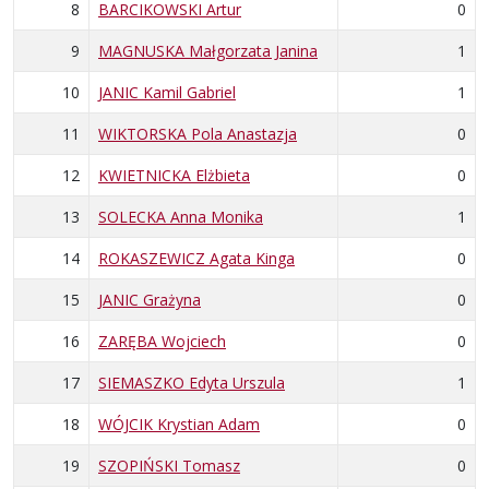
8
BARCIKOWSKI Artur
0
9
MAGNUSKA Małgorzata Janina
1
10
JANIC Kamil Gabriel
1
11
WIKTORSKA Pola Anastazja
0
12
KWIETNICKA Elżbieta
0
13
SOLECKA Anna Monika
1
14
ROKASZEWICZ Agata Kinga
0
15
JANIC Grażyna
0
16
ZARĘBA Wojciech
0
17
SIEMASZKO Edyta Urszula
1
18
WÓJCIK Krystian Adam
0
19
SZOPIŃSKI Tomasz
0