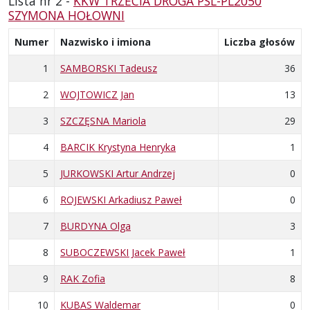
Lista nr 2 -
KKW TRZECIA DROGA PSL-PL2050
SZYMONA HOŁOWNI
Numer
Nazwisko i imiona
Liczba głosów
1
SAMBORSKI Tadeusz
36
2
WOJTOWICZ Jan
13
3
SZCZĘSNA Mariola
29
4
BARCIK Krystyna Henryka
1
5
JURKOWSKI Artur Andrzej
0
6
ROJEWSKI Arkadiusz Paweł
0
7
BURDYNA Olga
3
8
SUBOCZEWSKI Jacek Paweł
1
9
RAK Zofia
8
10
KUBAS Waldemar
0