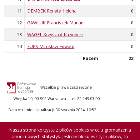
11
DEMBEK Renata Helena
0
12
GAWLUK Franciszek Marian
0
13
WAGEL Krzysztof Kazimierz
0
14
FUKS Mirosław Edward
0
Razem
22
Wszelkie prawa zastrzeżone
ul. Wiejska 10, 00-902 Warszawa
tel. 22 243 03 00
Data ostatniej aktualizacji
:
30 stycznia 2024, 10:52
Nasza strona korzysta z plików cookies w celu gromadzenia
anonimowych statystyk. Jeśli nie blokujesz tych plików, to