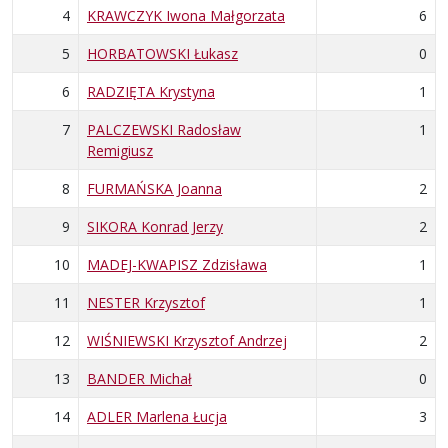
4
KRAWCZYK Iwona Małgorzata
6
5
HORBATOWSKI Łukasz
0
6
RADZIĘTA Krystyna
1
7
PALCZEWSKI Radosław
1
Remigiusz
8
FURMAŃSKA Joanna
2
9
SIKORA Konrad Jerzy
2
10
MADEJ-KWAPISZ Zdzisława
1
11
NESTER Krzysztof
1
12
WIŚNIEWSKI Krzysztof Andrzej
2
13
BANDER Michał
0
14
ADLER Marlena Łucja
3