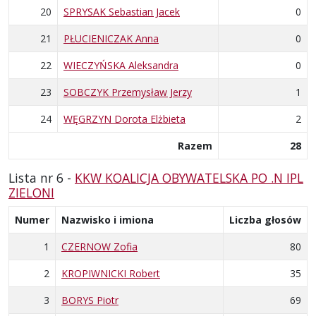
20
SPRYSAK Sebastian Jacek
0
21
PŁUCIENICZAK Anna
0
22
WIECZYŃSKA Aleksandra
0
23
SOBCZYK Przemysław Jerzy
1
24
WĘGRZYN Dorota Elżbieta
2
Razem
28
Lista nr 6 -
KKW KOALICJA OBYWATELSKA PO .N IPL
ZIELONI
Numer
Nazwisko i imiona
Liczba głosów
1
CZERNOW Zofia
80
2
KROPIWNICKI Robert
35
3
BORYS Piotr
69