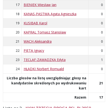
17
BIENIEK Wiesław Jan
0
18
KANAS-PASTWA Agata Agnieszka
0
19
KUSIBAB Karol
0
20
KAPRAL Tomasz Stanisław
0
21
WACH Aleksandra
0
22
PIĘTA Ignacy
0
23
TECLAF-ZAWADZKA Edyta
1
24
HŁADKI Norbert Romuald
0
Liczba głosów na listę uwzględniając głosy na
kandydatów skreślonych po wydrukowaniu
21
kart
Razem
17