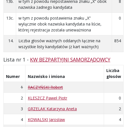
13b.
w tym z powodu niepostawienia znaku „X” obok
8
nazwiska żadnego kandydata
13c.
w tym z powodu postawienia znaku „X”
0
wyłącznie obok nazwiska kandydata na liście,
której rejestracja została unieważniona
14.
Liczba głosów ważnych oddanych łącznie na
854
wszystkie listy kandydatów (z kart ważnych)
Lista nr 1 -
KW BEZPARTYJNI SAMORZĄDOWCY
Liczba
Numer
Nazwisko i imiona
głosów
1
RACZYŃSKI Robert
2
KLESZCZ Paweł Piotr
0
3
GRZELAK Katarzyna Aneta
2
4
KOWALSKI Jarosław
4