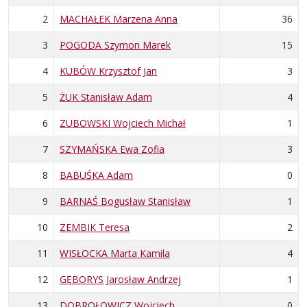
2
MACHAŁEK Marzena Anna
36
3
POGODA Szymon Marek
15
4
KUBÓW Krzysztof Jan
3
5
ŻUK Stanisław Adam
4
6
ZUBOWSKI Wojciech Michał
1
7
SZYMAŃSKA Ewa Zofia
3
8
BABUŚKA Adam
0
9
BARNAŚ Bogusław Stanisław
1
10
ZEMBIK Teresa
2
11
WISŁOCKA Marta Kamila
4
12
GĘBORYS Jarosław Andrzej
1
13
DOBROŁOWICZ Wojciech
0