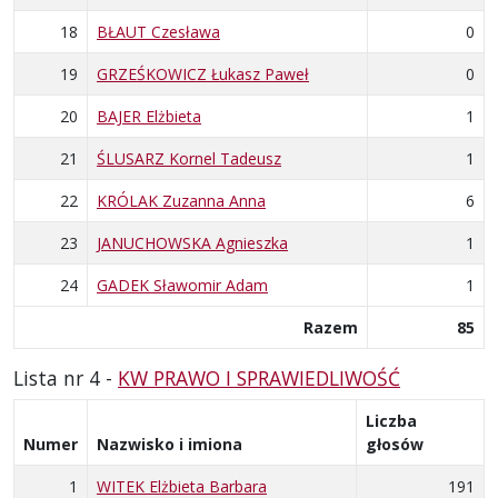
18
BŁAUT Czesława
0
19
GRZEŚKOWICZ Łukasz Paweł
0
20
BAJER Elżbieta
1
21
ŚLUSARZ Kornel Tadeusz
1
22
KRÓLAK Zuzanna Anna
6
23
JANUCHOWSKA Agnieszka
1
24
GADEK Sławomir Adam
1
Razem
85
Lista nr 4 -
KW PRAWO I SPRAWIEDLIWOŚĆ
Liczba
Numer
Nazwisko i imiona
głosów
1
WITEK Elżbieta Barbara
191