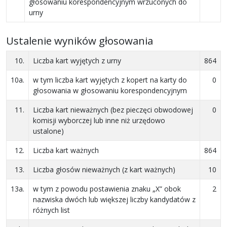
głosowaniu korespondencyjnym wrzuconych do
urny
Ustalenie wyników głosowania
10.
Liczba kart wyjętych z urny
864
10a.
w tym liczba kart wyjętych z kopert na karty do
0
głosowania w głosowaniu korespondencyjnym
11.
Liczba kart nieważnych (bez pieczęci obwodowej
0
komisji wyborczej lub inne niż urzędowo
ustalone)
12.
Liczba kart ważnych
864
13.
Liczba głosów nieważnych (z kart ważnych)
10
13a.
w tym z powodu postawienia znaku „X” obok
2
nazwiska dwóch lub większej liczby kandydatów z
różnych list