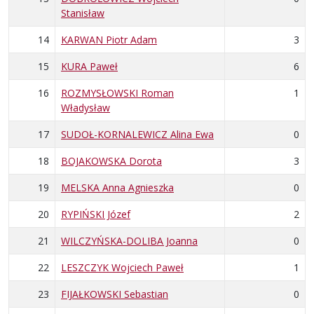
Stanisław
14
KARWAN Piotr Adam
3
15
KURA Paweł
6
16
ROZMYSŁOWSKI Roman
1
Władysław
17
SUDOŁ-KORNALEWICZ Alina Ewa
0
18
BOJAKOWSKA Dorota
3
19
MELSKA Anna Agnieszka
0
20
RYPIŃSKI Józef
2
21
WILCZYŃSKA-DOLIBA Joanna
0
22
LESZCZYK Wojciech Paweł
1
23
FIJAŁKOWSKI Sebastian
0