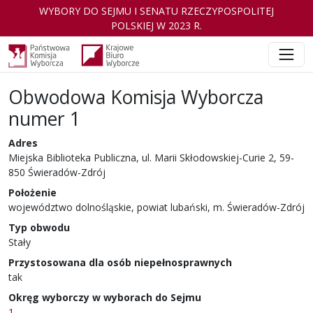
WYBORY DO SEJMU I SENATU RZECZYPOSPOLITEJ
POLSKIEJ W 2023 R.
Obwodowa Komisja Wyborcza
numer 1
Adres
Miejska Biblioteka Publiczna, ul. Marii Skłodowskiej-Curie 2, 59-
850 Świeradów-Zdrój
Położenie
województwo dolnośląskie, powiat lubański, m. Świeradów-Zdrój
Typ obwodu
Stały
Przystosowana dla osób niepełnosprawnych
tak
Okręg wyborczy w wyborach do Sejmu
1