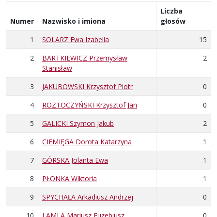
Liczba
Numer
Nazwisko i imiona
głosów
1
SOLARZ Ewa Izabella
15
2
BARTKIEWICZ Przemysław
2
Stanisław
3
JAKUBOWSKI Krzysztof Piotr
0
4
ROZTOCZYŃSKI Krzysztof Jan
0
5
GALICKI Szymon Jakub
2
6
CIEMIĘGA Dorota Katarzyna
1
7
GÓRSKA Jolanta Ewa
1
8
PŁONKA Wiktoria
1
9
SPYCHAŁA Arkadiusz Andrzej
0
10
LAMLA Mariusz Euzebiusz
0