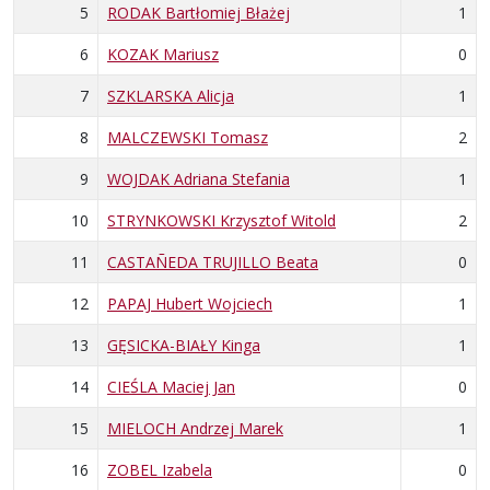
5
RODAK Bartłomiej Błażej
1
6
KOZAK Mariusz
0
7
SZKLARSKA Alicja
1
8
MALCZEWSKI Tomasz
2
9
WOJDAK Adriana Stefania
1
10
STRYNKOWSKI Krzysztof Witold
2
11
CASTAÑEDA TRUJILLO Beata
0
12
PAPAJ Hubert Wojciech
1
13
GĘSICKA-BIAŁY Kinga
1
14
CIEŚLA Maciej Jan
0
15
MIELOCH Andrzej Marek
1
16
ZOBEL Izabela
0