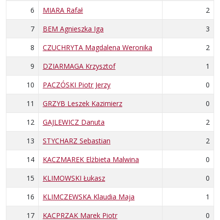
6
MIARA Rafał
2
7
BEM Agnieszka Iga
3
8
CZUCHRYTA Magdalena Weronika
2
9
DZIARMAGA Krzysztof
1
10
PACZÓSKI Piotr Jerzy
0
11
GRZYB Leszek Kazimierz
0
12
GAJLEWICZ Danuta
2
13
STYCHARZ Sebastian
2
14
KACZMAREK Elżbieta Malwina
0
15
KLIMOWSKI Łukasz
0
16
KLIMCZEWSKA Klaudia Maja
1
17
KACPRZAK Marek Piotr
0