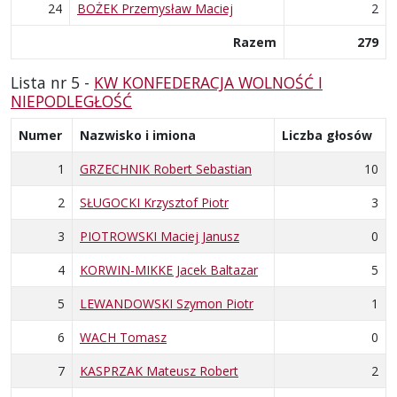
24
BOŻEK Przemysław Maciej
2
Razem
279
Lista nr 5 -
KW KONFEDERACJA WOLNOŚĆ I
NIEPODLEGŁOŚĆ
Numer
Nazwisko i imiona
Liczba głosów
1
GRZECHNIK Robert Sebastian
10
2
SŁUGOCKI Krzysztof Piotr
3
3
PIOTROWSKI Maciej Janusz
0
4
KORWIN-MIKKE Jacek Baltazar
5
5
LEWANDOWSKI Szymon Piotr
1
6
WACH Tomasz
0
7
KASPRZAK Mateusz Robert
2