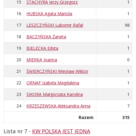
15
STACHYRA Jerzy Grzegorz
1
16
HUBSKA Agata Mariola
1
17
LESZCZYŃSKI Lubomir Rafał
98
18
BACZYŃSKA Żaneta
1
19
BIELECKA Edyta
1
20
MIERKA Joanna
0
21
ŚWIERCZYŃSKI Wiesław Wiktor
1
22
ORNAF Izabela Magdalena
1
23
SIKORA Małgorzata Karolina
1
24
KRZESZEWSKA Aleksandra Anna
7
Razem
315
Lista nr 7 -
KW POLSKA JEST JEDNA