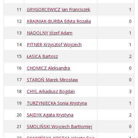
11
GRYGORCEWICZ Jan Franciszek
1
12
KRAJNIAK-BURBA Edyta Rozalia
0
13
NADOLNY Józef Adam
1
14
PITNER Krzysztof Wojciech
1
15
ŁASICA Bartosz
2
16
CHOMICZ Aleksandra
0
17
STAROŃ Marek Mirosław
0
18
CHYL Arkadiusz Bogdan
3
19
TURZYNIECKA Sonia Krystyna
1
20
SAJDYK Agata Krystyna
2
21
SMOLIŃSKI Wojciech Bartłomiej
0