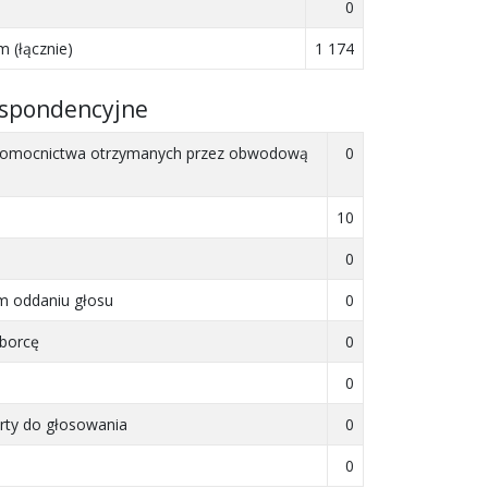
0
 (łącznie)
1 174
espondencyjne
ełnomocnictwa otrzymanych przez obwodową
0
10
0
ym oddaniu głosu
0
yborcę
0
0
rty do głosowania
0
0