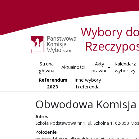
Wybory do
Rzeczypos
Strona

Akty

Kalendarz

Aktualności
główna
prawne
wyborczy
Referendum
Inne wybory

2023
i referenda
Obwodowa Komisja 
Adres
Szkoła Podstawowa nr 1, ul. Szkolna 1, 62-050 Mos
Położenie
województwo wielkopolskie, powiat poznański, gm