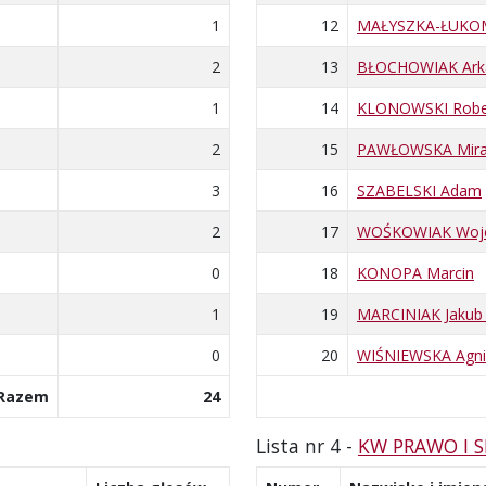
1
12
MAŁYSZKA-ŁUKOM
2
13
BŁOCHOWIAK Arka
1
14
KLONOWSKI Rober
2
15
PAWŁOWSKA Mira
3
16
SZABELSKI Adam
2
17
WOŚKOWIAK Wojc
0
18
KONOPA Marcin
1
19
MARCINIAK Jakub
0
20
WIŚNIEWSKA Agni
Razem
24
Lista nr 4 -
KW PRAWO I 