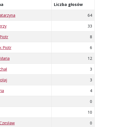
na
Liczba głosów
tarzyna
64
erzy
33
iotr
8
 Piotr
6
Maria
12
chał
3
ołaj
3
ia
4
0
10
Czesław
0