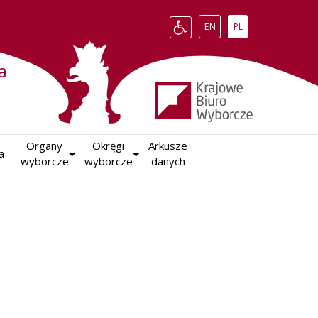
Change language to English
Zmień język na polsk
EN
PL
a
Organy

Okręgi

Arkusze

a
wyborcze
wyborcze
danych