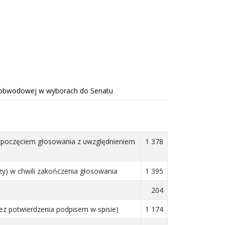
i obwodowej
w wyborach do Senatu
ozpoczęciem głosowania z uwzględnieniem
1 378
y) w chwili zakończenia głosowania
1 395
204
ez potwierdzenia podpisem w spisie)
1 174