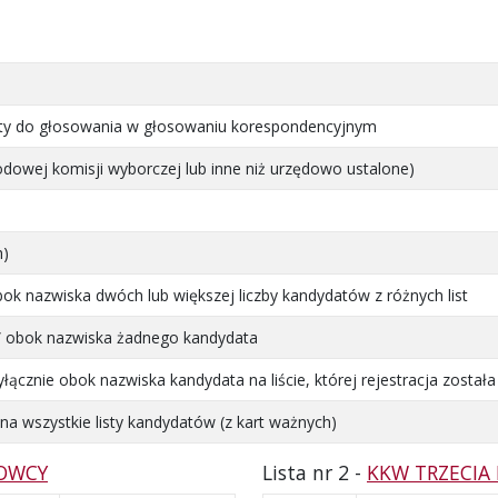
karty do głosowania w głosowaniu korespondencyjnym
odowej komisji wyborczej lub inne niż urzędowo ustalone)
h)
k nazwiska dwóch lub większej liczby kandydatów z różnych list
” obok nazwiska żadnego kandydata
ącznie obok nazwiska kandydata na liście, której rejestracja został
a wszystkie listy kandydatów (z kart ważnych)
DOWCY
Lista nr 2 -
KKW TRZECIA