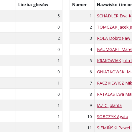
Liczba głosów
Numer
Nazwisko i imio
5
1
SCHÄDLER Ewa Ka
0
2
TOMCZAK Jacek J
2
3
ROLA Dobrosław P
0
4
BAUMGART Marek
1
5
KRAKOWIAK Julia 
0
6
GNIATKOWSKI Mi
1
7
RACZKIEWICZ Mik
0
8
PATALAS Ewa Mar
1
9
JAZIC Jolanta
1
10
SOBCZYK Agata
1
11
SIEMIŃSKI Paweł 