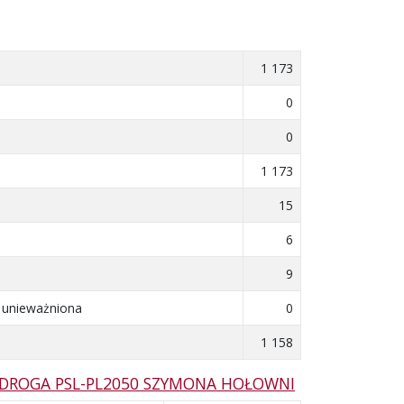
1 173
0
0
1 173
15
6
9
a unieważniona
0
1 158
 DROGA PSL-PL2050 SZYMONA HOŁOWNI