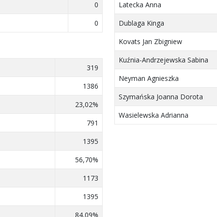
0
Latecka Anna
0
Dublaga Kinga
Kovats Jan Zbigniew
Kuźnia-Andrzejewska Sabina
319
Neyman Agnieszka
1386
Szymańska Joanna Dorota
23,02%
Wasielewska Adrianna
791
1395
56,70%
1173
1395
84,09%