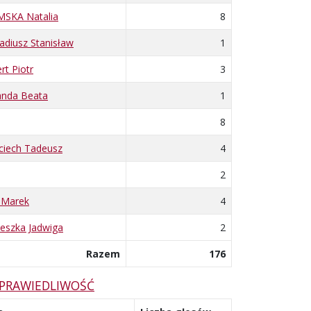
SKA Natalia
8
diusz Stanisław
1
t Piotr
3
nda Beata
1
8
iech Tadeusz
4
2
 Marek
4
eszka Jadwiga
2
Razem
176
SPRAWIEDLIWOŚĆ