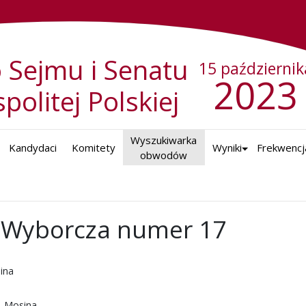
 Sejmu i Senatu
15 październik
2023
politej Polskiej
Wyszukiwarka

Kandydaci
Komitety
Wyniki
Frekwencj
obwodów
Wyborcza numer 17
ina
. Mosina