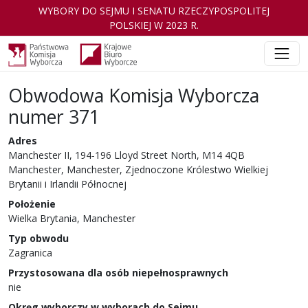
WYBORY DO SEJMU I SENATU RZECZYPOSPOLITEJ
POLSKIEJ W 2023 R.
Obwodowa Komisja Wyborcza
numer 371
Adres
Manchester II, 194-196 Lloyd Street North, M14 4QB
Manchester, Manchester, Zjednoczone Królestwo Wielkiej
Brytanii i Irlandii Północnej
Położenie
Wielka Brytania, Manchester
Typ obwodu
Zagranica
Przystosowana dla osób niepełnosprawnych
nie
Okręg wyborczy w wyborach do Sejmu