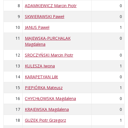
8
ADAMKIEWICZ Marcin Piotr
0
9
SKWIERAWSKI Paweł
0
10
JANUS Paweł
1
11
MAJEWSKA-PURCHALAK
0
Magdalena
12
SROCZYŃSKI Marcin Piotr
0
13
KULESZA Iwona
1
14
KARAPETYAN Lilit
0
15
PIEPIÓRKA Mateusz
1
16
CHYCHŁOWSKA Magdalena
0
17
KRAJEWSKA Magdalena
0
18
GUZEK Piotr Grzegorz
1