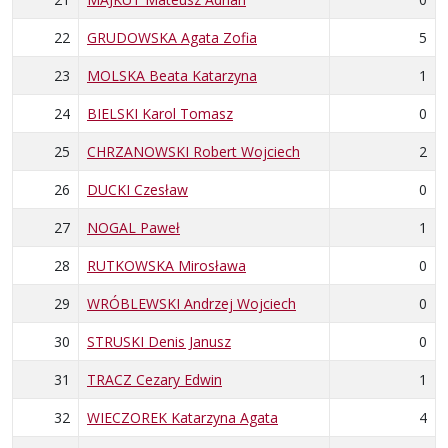
22
GRUDOWSKA Agata Zofia
5
23
MOLSKA Beata Katarzyna
1
24
BIELSKI Karol Tomasz
0
25
CHRZANOWSKI Robert Wojciech
2
26
DUCKI Czesław
0
27
NOGAL Paweł
1
28
RUTKOWSKA Mirosława
0
29
WRÓBLEWSKI Andrzej Wojciech
0
30
STRUSKI Denis Janusz
0
31
TRACZ Cezary Edwin
1
32
WIECZOREK Katarzyna Agata
4