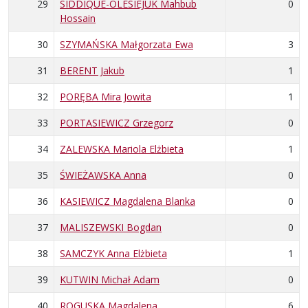
29
SIDDIQUE-OLESIEJUK Mahbub
0
Hossain
30
SZYMAŃSKA Małgorzata Ewa
3
31
BERENT Jakub
1
32
PORĘBA Mira Jowita
1
33
PORTASIEWICZ Grzegorz
0
34
ZALEWSKA Mariola Elżbieta
1
35
ŚWIEŻAWSKA Anna
0
36
KASIEWICZ Magdalena Blanka
0
37
MALISZEWSKI Bogdan
0
38
SAMCZYK Anna Elżbieta
1
39
KUTWIN Michał Adam
0
40
ROGUSKA Magdalena
6