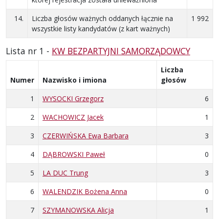
14.
Liczba głosów ważnych oddanych łącznie na
1 992
wszystkie listy kandydatów (z kart ważnych)
Lista nr 1 -
KW BEZPARTYJNI SAMORZĄDOWCY
Liczba
Numer
Nazwisko i imiona
głosów
1
WYSOCKI Grzegorz
6
2
WACHOWICZ Jacek
1
3
CZERWIŃSKA Ewa Barbara
3
4
DĄBROWSKI Paweł
0
5
LA DUC Trung
3
6
WALENDZIK Bożena Anna
0
7
SZYMANOWSKA Alicja
1