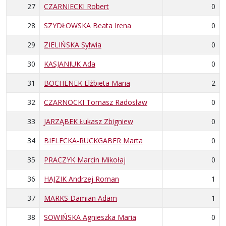
27
CZARNIECKI Robert
0
28
SZYDŁOWSKA Beata Irena
0
29
ZIELIŃSKA Sylwia
0
30
KASJANIUK Ada
0
31
BOCHENEK Elżbieta Maria
2
32
CZARNOCKI Tomasz Radosław
0
33
JARZĄBEK Łukasz Zbigniew
0
34
BIELECKA-RUCKGABER Marta
0
35
PRACZYK Marcin Mikołaj
0
36
HAJZIK Andrzej Roman
1
37
MARKS Damian Adam
1
38
SOWIŃSKA Agnieszka Maria
0