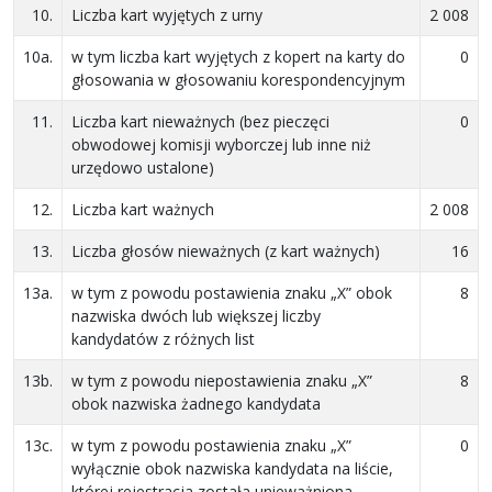
10.
Liczba kart wyjętych z urny
2 008
10a.
w tym liczba kart wyjętych z kopert na karty do
0
głosowania w głosowaniu korespondencyjnym
11.
Liczba kart nieważnych (bez pieczęci
0
obwodowej komisji wyborczej lub inne niż
urzędowo ustalone)
12.
Liczba kart ważnych
2 008
13.
Liczba głosów nieważnych (z kart ważnych)
16
13a.
w tym z powodu postawienia znaku „X” obok
8
nazwiska dwóch lub większej liczby
kandydatów z różnych list
13b.
w tym z powodu niepostawienia znaku „X”
8
obok nazwiska żadnego kandydata
13c.
w tym z powodu postawienia znaku „X”
0
wyłącznie obok nazwiska kandydata na liście,
której rejestracja została unieważniona