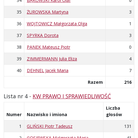
34
BĄKOWSKI Karol Olaf
0
35
ŻUROWSKA Martyna
3
36
WOJTOWICZ Małgorzata Olga
1
37
SPYRKA Dorota
3
38
PANEK Mateusz Piotr
0
39
ZIMMERMANN Julia Eliza
4
40
DEHNEL Jacek Maria
7
Razem
216
Lista nr 4 -
KW PRAWO I SPRAWIEDLIWOŚĆ
Liczba
Numer
Nazwisko i imiona
głosów
1
GLIŃSKI Piotr Tadeusz
131
2
GOSIEWSKA Małgorzata Maria
41