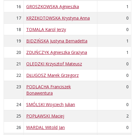
16
GROSZKOWSKA Agnieszka
1
17
KRZEKOTOWSKA Krystyna Anna
0
18
TOMALA Karol Jerzy
0
19
BIDZIŃSKA Justyna Bernadetta
1
20
ZDUŃCZYK Agnieszka Grażyna
1
21
OLĘDZKI Krzysztof Mateusz
0
22
DŁUGOSZ Marek Grzegorz
0
23
PODLACHA Franciszek
0
Bonawentura
24
SMÓLSKI Wojciech Julian
0
25
POPŁAWSKI Maciej
2
26
WARDAL Witold Jan
0