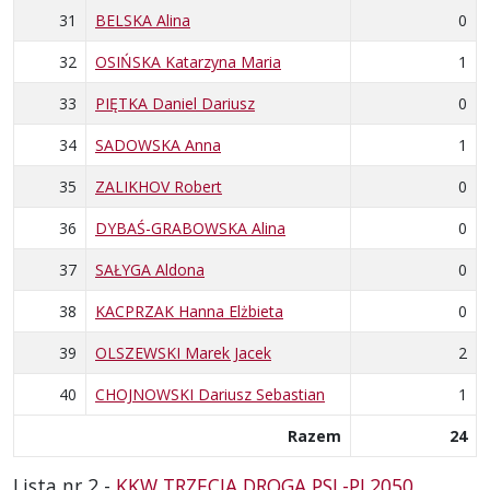
31
BELSKA Alina
0
32
OSIŃSKA Katarzyna Maria
1
33
PIĘTKA Daniel Dariusz
0
34
SADOWSKA Anna
1
35
ZALIKHOV Robert
0
36
DYBAŚ-GRABOWSKA Alina
0
37
SAŁYGA Aldona
0
38
KACPRZAK Hanna Elżbieta
0
39
OLSZEWSKI Marek Jacek
2
40
CHOJNOWSKI Dariusz Sebastian
1
Razem
24
Lista nr 2 -
KKW TRZECIA DROGA PSL-PL2050