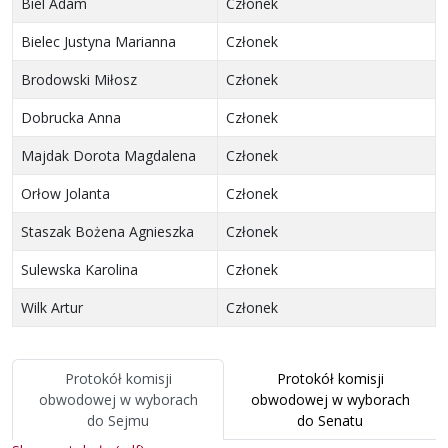
Biel Adam
Członek
Bielec Justyna Marianna
Członek
Brodowski Miłosz
Członek
Dobrucka Anna
Członek
Majdak Dorota Magdalena
Członek
Orłow Jolanta
Członek
Staszak Bożena Agnieszka
Członek
Sulewska Karolina
Członek
Wilk Artur
Członek
Protokół komisji
Protokół komisji
obwodowej
w wyborach
obwodowej
w wyborach
do Sejmu
do Senatu