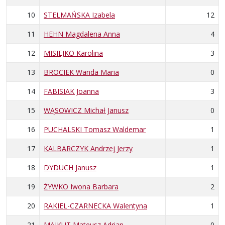
10
STELMAŃSKA Izabela
12
11
HEHN Magdalena Anna
4
12
MISIEJKO Karolina
3
13
BROCIEK Wanda Maria
0
14
FABISIAK Joanna
3
15
WĄSOWICZ Michał Janusz
0
16
PUCHALSKI Tomasz Waldemar
1
17
KALBARCZYK Andrzej Jerzy
1
18
DYDUCH Janusz
1
19
ŻYWKO Iwona Barbara
2
20
RAKIEL-CZARNECKA Walentyna
1
21
MAJKUT Mateusz Adrian
0