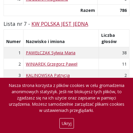
Razem
786
Lista nr 7 -
KW POLSKA JEST JEDNA
Liczba
Numer
Nazwisko i imiona
głosów
1
PAWEŁCZAK Sylwia Maria
38
2
WINIAREK Grzegorz Paweł
11
3
KALINOWSKA Patrycja
2
Nasza strona korzysta z plików cookies w celu gromadzenia
4
WAŚNIOWSKA Barbara Anna
1
anonimowych statystyk. Jeśli nie blokujesz tych plików, to
zgadzasz się na ich użycie oraz zapisanie w pamięci
5
PIĄTEK Hubert
6
urządzenia. Możesz samodzielnie zarządzać plikami cookies
6
PIĄTKOWSKA Ewelina Agnieszka
5
w ustawieniach przeglądarki.
7
BANASZEK Paulina
0
Ukryj
8
KULIK Agnieszka
0