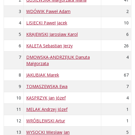
3
WDÓWIK Paweł Adam
2
4
LISIECKI Paweł Jacek
10
5
KRAJEWSKI Jarosław Karol
6
6
KALETA Sebastian Jerzy
26
7
DMOWSKA-ANDRZEJUK Danuta
4
Małgorzata
8
JAKUBIAK Marek
67
9
TOMASZEWSKA Ewa
7
10
KASPRZYK Jan Józef
4
11
MELAK Andrzej Józef
1
12
WRÓBLEWSKI Artur
1
13
WYSOCKI Wiesław Jan
5