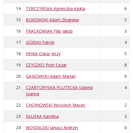
14
TERCZYŃSKA Agnieszka Agata
6
15
BOROWSKI Adam Zbigniew
5
16
FRĄCKOWIAK Filip Jakub
3
17
GÓRSKI Patryk
4
18
HEJKA Oskar Jerzy
5
19
SZYSZKO Piotr Cezar
8
20
GAJKOWSKI Adam Marian
0
21
CZARTORYSKA-PLUTECKA Izabela
4
Joanna
22
CHOJNOWSKI Wojciech Maciej
2
23
DŁUSKA Karolina
2
24
WOJDALSKI Janusz Andrzej
0