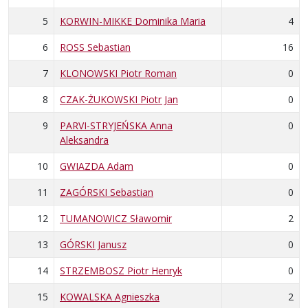
5
KORWIN-MIKKE Dominika Maria
4
6
ROSS Sebastian
16
7
KLONOWSKI Piotr Roman
0
8
CZAK-ŻUKOWSKI Piotr Jan
0
9
PARVI-STRYJEŃSKA Anna
0
Aleksandra
10
GWIAZDA Adam
0
11
ZAGÓRSKI Sebastian
0
12
TUMANOWICZ Sławomir
2
13
GÓRSKI Janusz
0
14
STRZEMBOSZ Piotr Henryk
0
15
KOWALSKA Agnieszka
2