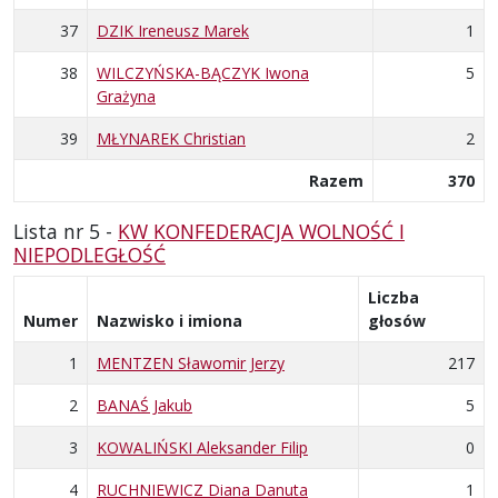
37
DZIK Ireneusz Marek
1
38
WILCZYŃSKA-BĄCZYK Iwona
5
Grażyna
39
MŁYNAREK Christian
2
Razem
370
Lista nr 5 -
KW KONFEDERACJA WOLNOŚĆ I
NIEPODLEGŁOŚĆ
Liczba
Numer
Nazwisko i imiona
głosów
1
MENTZEN Sławomir Jerzy
217
2
BANAŚ Jakub
5
3
KOWALIŃSKI Aleksander Filip
0
4
RUCHNIEWICZ Diana Danuta
1