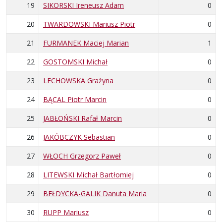
19
SIKORSKI Ireneusz Adam
0
20
TWARDOWSKI Mariusz Piotr
0
21
FURMANEK Maciej Marian
1
22
GOSTOMSKI Michał
0
23
LECHOWSKA Grażyna
0
24
BĄCAL Piotr Marcin
0
25
JABŁOŃSKI Rafał Marcin
0
26
JAKÓBCZYK Sebastian
0
27
WŁOCH Grzegorz Paweł
0
28
LITEWSKI Michał Bartłomiej
0
29
BEŁDYCKA-GALIK Danuta Maria
0
30
RUPP Mariusz
0