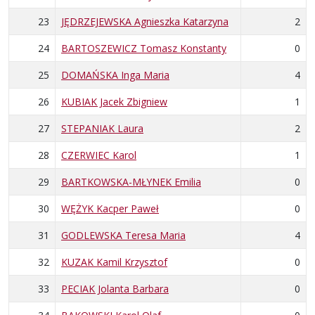
23
JĘDRZEJEWSKA Agnieszka Katarzyna
2
24
BARTOSZEWICZ Tomasz Konstanty
0
25
DOMAŃSKA Inga Maria
4
26
KUBIAK Jacek Zbigniew
1
27
STEPANIAK Laura
2
28
CZERWIEC Karol
1
29
BARTKOWSKA-MŁYNEK Emilia
0
30
WĘŻYK Kacper Paweł
0
31
GODLEWSKA Teresa Maria
4
32
KUZAK Kamil Krzysztof
0
33
PECIAK Jolanta Barbara
0