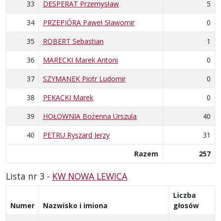
33
DESPERAT Przemysław
5
34
PRZEPIÓRA Paweł Sławomir
0
35
ROBERT Sebastian
1
36
MARECKI Marek Antoni
0
37
SZYMANEK Piotr Ludomir
0
38
PĘKACKI Marek
0
39
HOŁOWNIA Bożenna Urszula
40
40
PETRU Ryszard Jerzy
31
Razem
257
Lista nr 3 -
KW NOWA LEWICA
Liczba
Numer
Nazwisko i imiona
głosów