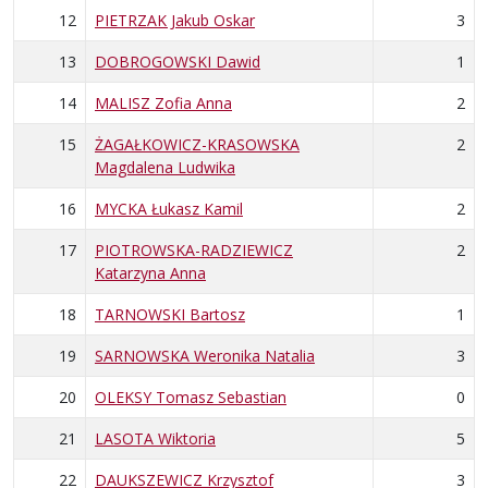
12
PIETRZAK Jakub Oskar
3
13
DOBROGOWSKI Dawid
1
14
MALISZ Zofia Anna
2
15
ŻAGAŁKOWICZ-KRASOWSKA
2
Magdalena Ludwika
16
MYCKA Łukasz Kamil
2
17
PIOTROWSKA-RADZIEWICZ
2
Katarzyna Anna
18
TARNOWSKI Bartosz
1
19
SARNOWSKA Weronika Natalia
3
20
OLEKSY Tomasz Sebastian
0
21
LASOTA Wiktoria
5
22
DAUKSZEWICZ Krzysztof
3