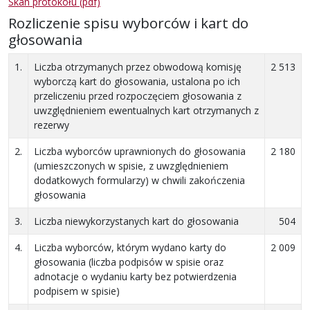
Skan protokołu (pdf)
Rozliczenie spisu wyborców i kart do
głosowania
1.
Liczba otrzymanych przez obwodową komisję
2 513
wyborczą kart do głosowania, ustalona po ich
przeliczeniu przed rozpoczęciem głosowania z
uwzględnieniem ewentualnych kart otrzymanych z
rezerwy
2.
Liczba wyborców uprawnionych do głosowania
2 180
(umieszczonych w spisie, z uwzględnieniem
dodatkowych formularzy) w chwili zakończenia
głosowania
3.
Liczba niewykorzystanych kart do głosowania
504
4.
Liczba wyborców, którym wydano karty do
2 009
głosowania (liczba podpisów w spisie oraz
adnotacje o wydaniu karty bez potwierdzenia
podpisem w spisie)