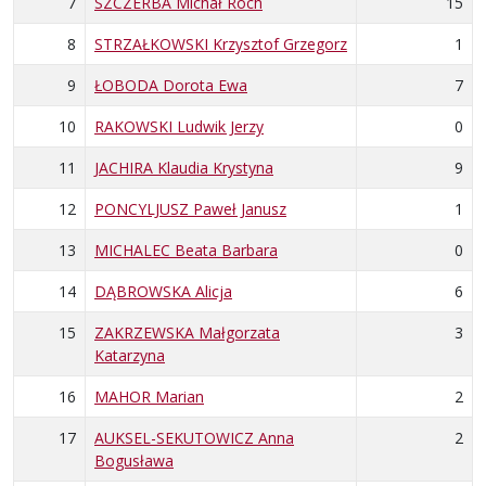
7
SZCZERBA Michał Roch
15
8
STRZAŁKOWSKI Krzysztof Grzegorz
1
9
ŁOBODA Dorota Ewa
7
10
RAKOWSKI Ludwik Jerzy
0
11
JACHIRA Klaudia Krystyna
9
12
PONCYLJUSZ Paweł Janusz
1
13
MICHALEC Beata Barbara
0
14
DĄBROWSKA Alicja
6
15
ZAKRZEWSKA Małgorzata
3
Katarzyna
16
MAHOR Marian
2
17
AUKSEL-SEKUTOWICZ Anna
2
Bogusława