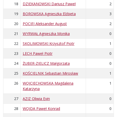
18
DZIEKANOWSKI Dariusz Paweł
2
19
BOROWSKA Agnieszka Elżbieta
3
20
POCIEJ Aleksander August
2
21
WYRWAŁ Agnieszka Monika
0
22
SKOLIMOWSKI Krzysztof Piotr
1
23
LECH Paweł Piotr
0
24
ŻUBER-ZIELICZ Małgorzata
0
25
KOŚCIELNIK Sebastian Mirosław
1
26
WOJCIECHOWSKA Magdalena
1
Katarzyna
27
AZIZ Oliwia Evin
0
28
WOJDA Paweł Konrad
0