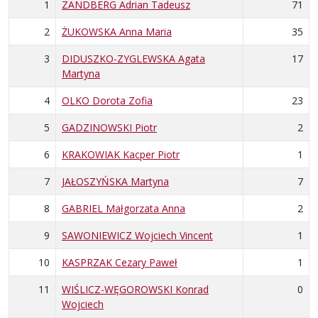
1
ZANDBERG Adrian Tadeusz
71
2
ŻUKOWSKA Anna Maria
35
3
DIDUSZKO-ZYGLEWSKA Agata
17
Martyna
4
OLKO Dorota Zofia
23
5
GADZINOWSKI Piotr
2
6
KRAKOWIAK Kacper Piotr
1
7
JAŁOSZYŃSKA Martyna
7
8
GABRIEL Małgorzata Anna
2
9
SAWONIEWICZ Wojciech Vincent
1
10
KASPRZAK Cezary Paweł
1
11
WIŚLICZ-WĘGOROWSKI Konrad
0
Wojciech