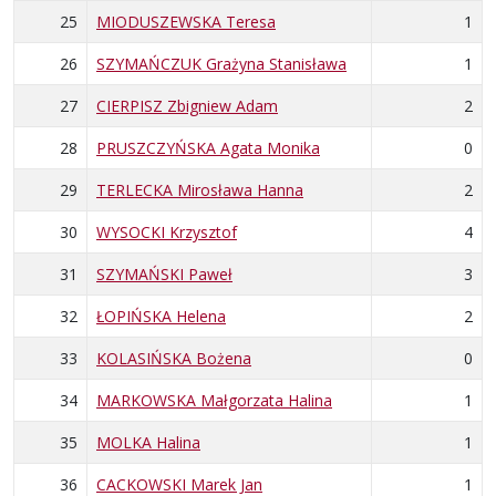
25
MIODUSZEWSKA Teresa
1
26
SZYMAŃCZUK Grażyna Stanisława
1
27
CIERPISZ Zbigniew Adam
2
28
PRUSZCZYŃSKA Agata Monika
0
29
TERLECKA Mirosława Hanna
2
30
WYSOCKI Krzysztof
4
31
SZYMAŃSKI Paweł
3
32
ŁOPIŃSKA Helena
2
33
KOLASIŃSKA Bożena
0
34
MARKOWSKA Małgorzata Halina
1
35
MOLKA Halina
1
36
CACKOWSKI Marek Jan
1