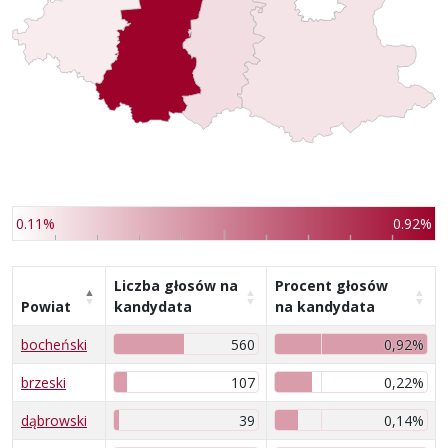
0.11%
0.92%
Liczba głosów na
Procent głosów
Powiat
kandydata
na kandydata
bocheński
560
0,92%
brzeski
107
0,22%
dąbrowski
39
0,14%