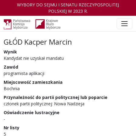
WYBORY DO SEJMU I SENATU RZECZYPOSPOLITEJ
POLSKIEJ W 2023 R.
GŁÓD Kacper Marcin
Wynik
Kandydat nie uzyskał mandatu
Zawód
programista aplikacji
Miejscowość zamieszkania
Bochnia
Przynależność do partii politycznej lub poparcie
członek partii politycznej: Nowa Nadzieja
Oświadczenie lustracyjne
-
Nr listy
5