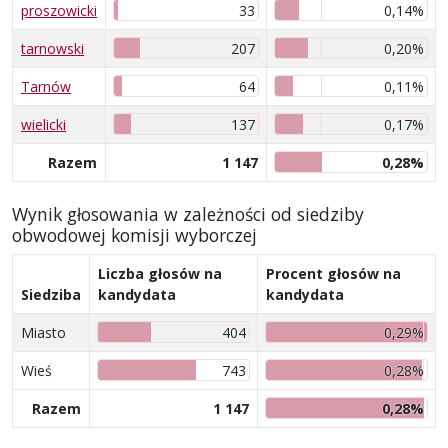
proszowicki
33
0,14%
tarnowski
207
0,20%
Tarnów
64
0,11%
wielicki
137
0,17%
Razem
1 147
0,28%
Wynik głosowania w zależności od siedziby
obwodowej komisji wyborczej
Liczba głosów na
Procent głosów na
Siedziba
kandydata
kandydata
Miasto
404
0,29%
Wieś
743
0,28%
Razem
1 147
0,28%