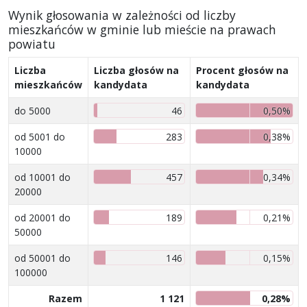
Wynik głosowania w zależności od liczby
mieszkańców w gminie lub mieście na prawach
powiatu
Liczba
Liczba głosów na
Procent głosów na
mieszkańców
kandydata
kandydata
do 5000
46
0,50%
od 5001 do
283
0,38%
10000
od 10001 do
457
0,34%
20000
od 20001 do
189
0,21%
50000
od 50001 do
146
0,15%
100000
Razem
1 121
0,28%