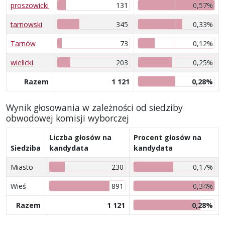
proszowicki
131
0,57%
tarnowski
345
0,33%
Tarnów
73
0,12%
wielicki
203
0,25%
Razem
1 121
0,28%
Wynik głosowania w zależności od siedziby
obwodowej komisji wyborczej
Liczba głosów na
Procent głosów na
Siedziba
kandydata
kandydata
Miasto
230
0,17%
Wieś
891
0,34%
Razem
1 121
0,28%