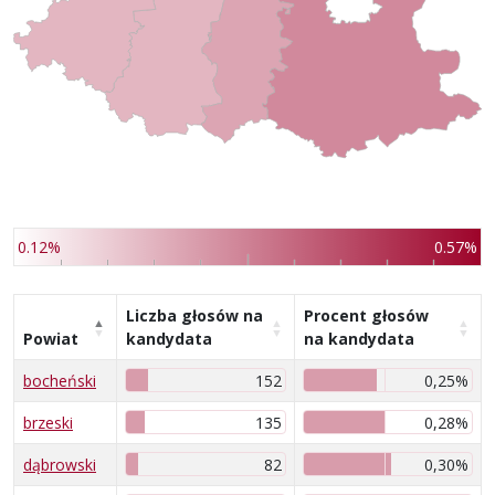
0.12%
0.57%
Liczba głosów na
Procent głosów
Powiat
kandydata
na kandydata
bocheński
152
0,25%
brzeski
135
0,28%
dąbrowski
82
0,30%