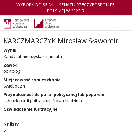
WYBORY DO SEJMU I SENATU RZECZYPOSPOLITEJ
POLSKIEJ W 2023 R.
KARCZMARCZYK Mirosław Sławomir
Wynik
Kandydat nie uzyskał mandatu
Zawód
politolog
Miejscowość zamieszkania
Świebodzin
Przynależność do partii politycznej lub poparcie
członek partii politycznej: Nowa Nadzieja
Oświadczenie lustracyjne
-
Nr listy
5