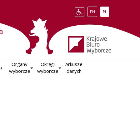
Change language to English
Zmień język na polsk
EN
PL
a
Organy

Okręgi

Arkusze

a
wyborcze
wyborcze
danych