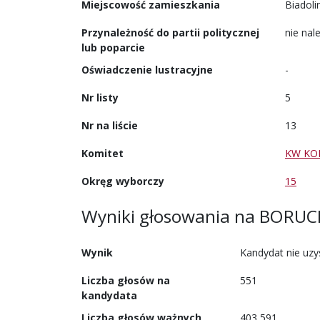
Miejscowość zamieszkania
Biadoli
Przynależność do partii politycznej
nie nale
lub poparcie
Oświadczenie lustracyjne
-
Nr listy
5
Nr na liście
13
Komitet
KW KO
Okręg wyborczy
15
Wyniki głosowania
na
BORUCK
Wynik
Kandydat nie uz
Liczba głosów na
551
kandydata
Liczba głosów ważnych
403 591