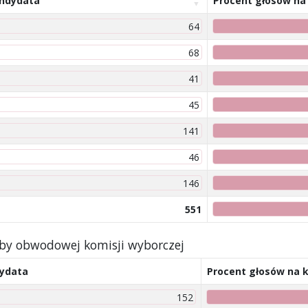
andydata
Procent głosów na
64
68
41
45
141
46
146
551
iby obwodowej komisji wyborczej
dydata
Procent głosów na 
152