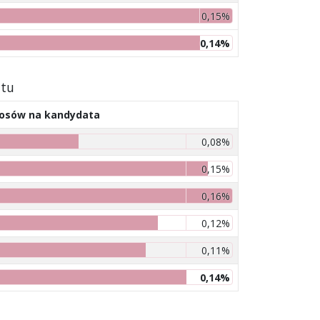
0,15%
0,14%
atu
łosów na kandydata
0,08%
0,15%
0,16%
0,12%
0,11%
0,14%