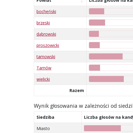
Powiat
Liczba głosów na k
bocheński
brzeski
dąbrowski
proszowicki
tarnowski
Tarnów
wielicki
Razem
Wynik głosowania w zależności od siedz
Siedziba
Liczba głosów na kan
Miasto