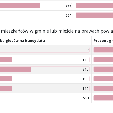
399
551
by mieszkańców w gminie lub mieście na prawach powi
zba głosów na kandydata
Procent g
7
110
215
109
110
551