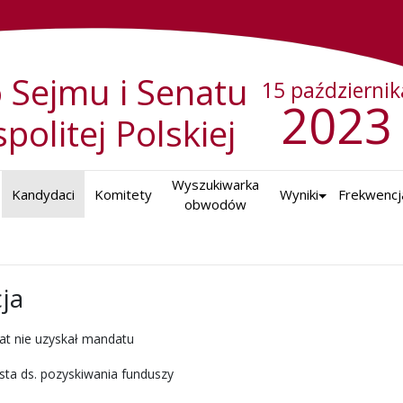
 Sejmu i Senatu
15 październik
2023
politej Polskiej
Wyszukiwarka

Kandydaci
Komitety
Wyniki
Frekwencj
obwodów
ja
at nie uzyskał mandatu
ista ds. pozyskiwania funduszy