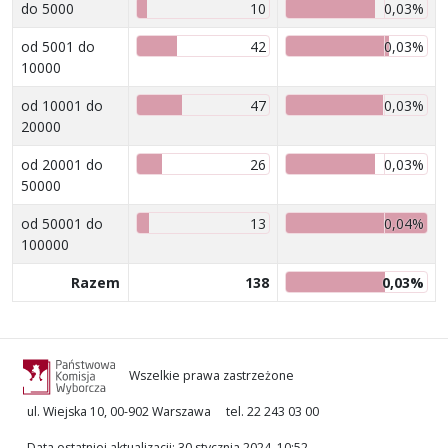
do 5000
10
0,03%
od 5001 do
42
0,03%
10000
od 10001 do
47
0,03%
20000
od 20001 do
26
0,03%
50000
od 50001 do
13
0,04%
100000
Razem
138
0,03%
Wszelkie prawa zastrzeżone
ul. Wiejska 10, 00-902 Warszawa
tel. 22 243 03 00
Data ostatniej aktualizacji
:
30 stycznia 2024, 10:52