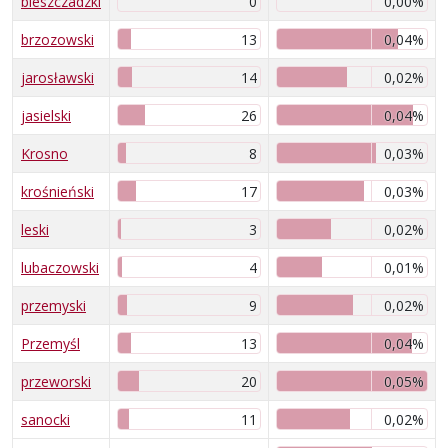
bieszczadzki
0
0,00%
brzozowski
13
0,04%
jarosławski
14
0,02%
jasielski
26
0,04%
Krosno
8
0,03%
krośnieński
17
0,03%
leski
3
0,02%
lubaczowski
4
0,01%
przemyski
9
0,02%
Przemyśl
13
0,04%
przeworski
20
0,05%
sanocki
11
0,02%