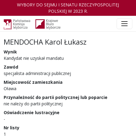
WYBORY DO SEJMU I SENATU RZECZYPOSPOLITEJ
POLSKIEJ W 2023 R.
MENDOCHA Karol Łukasz
Wynik
Kandydat nie uzyskał mandatu
Zawód
specjalista administracji publicznej
Miejscowość zamieszkania
Oława
Przynależność do partii politycznej lub poparcie
nie należy do partii politycznej
Oświadczenie lustracyjne
-
Nr listy
1