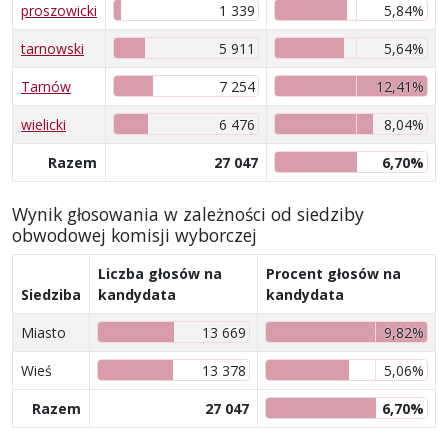
proszowicki
1 339
5,84%
tarnowski
5 911
5,64%
Tarnów
7 254
12,41%
wielicki
6 476
8,04%
Razem
27 047
6,70%
Wynik głosowania w zależności od siedziby
obwodowej komisji wyborczej
Liczba głosów na
Procent głosów na
Siedziba
kandydata
kandydata
Miasto
13 669
9,82%
Wieś
13 378
5,06%
Razem
27 047
6,70%