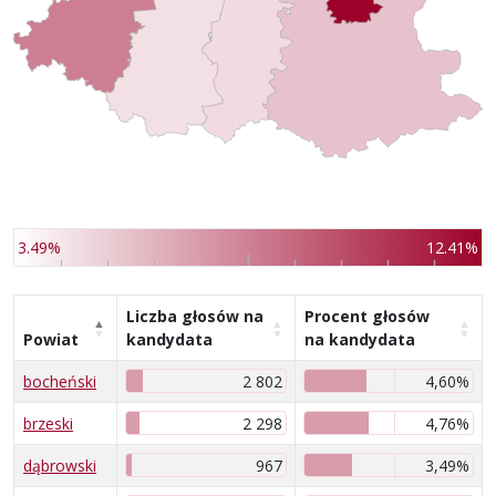
3.49%
12.41%
Liczba głosów na
Procent głosów
Powiat
kandydata
na kandydata
bocheński
2 802
4,60%
brzeski
2 298
4,76%
dąbrowski
967
3,49%