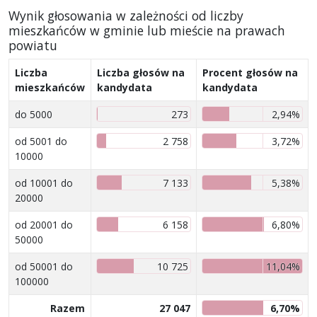
Wynik głosowania w zależności od liczby
mieszkańców w gminie lub mieście na prawach
powiatu
Liczba
Liczba głosów na
Procent głosów na
mieszkańców
kandydata
kandydata
do 5000
273
2,94%
od 5001 do
2 758
3,72%
10000
od 10001 do
7 133
5,38%
20000
od 20001 do
6 158
6,80%
50000
od 50001 do
10 725
11,04%
100000
Razem
27 047
6,70%