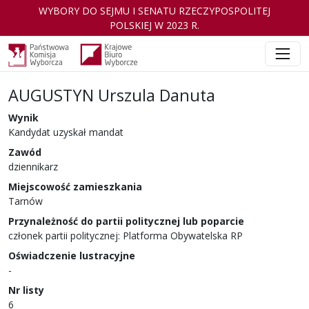
WYBORY DO SEJMU I SENATU RZECZYPOSPOLITEJ
POLSKIEJ W 2023 R.
AUGUSTYN Urszula Danuta
Wynik
Kandydat uzyskał mandat
Zawód
dziennikarz
Miejscowość zamieszkania
Tarnów
Przynależność do partii politycznej lub poparcie
członek partii politycznej: Platforma Obywatelska RP
Oświadczenie lustracyjne
-
Nr listy
6