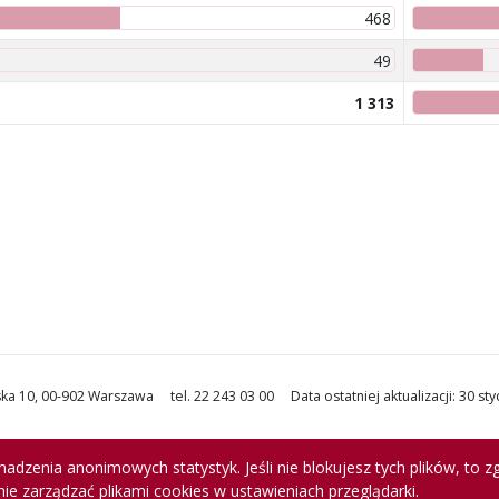
468
49
1 313
jska 10, 00-902 Warszawa
tel. 22 243 03 00
Data ostatniej aktualizacji
:
30 sty
adzenia anonimowych statystyk. Jeśli nie blokujesz tych plików, to zg
ie zarządzać plikami cookies w ustawieniach przeglądarki.