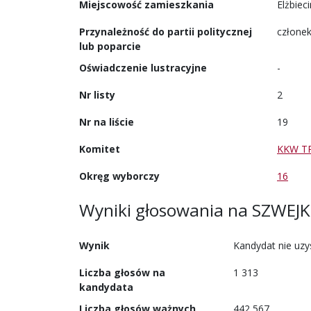
Miejscowość zamieszkania
Elżbieci
Przynależność do partii politycznej
członek
lub poparcie
Oświadczenie lustracyjne
-
Nr listy
2
Nr na liście
19
Komitet
KKW T
Okręg wyborczy
16
Wyniki głosowania
na
SZWEJ
Wynik
Kandydat nie uz
Liczba głosów na
1 313
kandydata
Liczba głosów ważnych
442 567