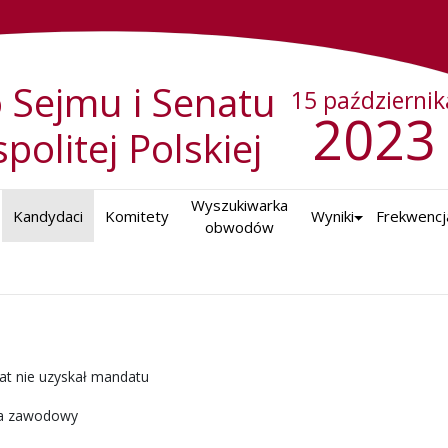
 Sejmu i Senatu
15 październik
2023
politej Polskiej
Wyszukiwarka

Kandydaci
Komitety
Wyniki
Frekwencj
obwodów
at nie uzyskał mandatu
a zawodowy