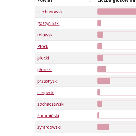
Powiat
Liczba głosów na
ciechanowski
gostyniński
mławski
Płock
płocki
płoński
przasnyski
sierpecki
sochaczewski
żuromiński
żyrardowski