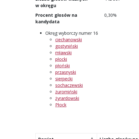
w okręgu
Procent głosów na
0,30%
kandydata
Okręg wyborczy numer 16
ciechanowski
gostyniński
mławski
płocki
płoński
przasnyski
sierpecki
sochaczewski
żuromiński
żyrardowski
Płock