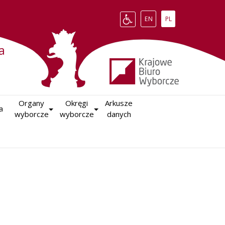
Change language to English
Zmień język na polsk
EN
PL
a
Organy

Okręgi

Arkusze

a
wyborcze
wyborcze
danych