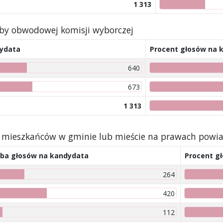
1 313
iby obwodowej komisji wyborczej
dydata
Procent głosów na 
640
673
1 313
by mieszkańców w gminie lub mieście na prawach powi
zba głosów na kandydata
Procent g
264
420
112