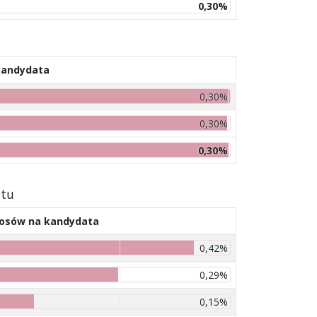
0,30%
kandydata
0,30%
0,30%
0,30%
atu
łosów na kandydata
0,42%
0,29%
0,15%