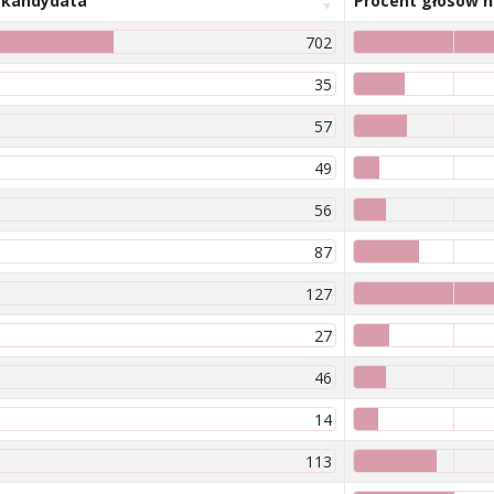
 kandydata
Procent głosów 
702
35
57
49
56
87
127
27
46
14
113