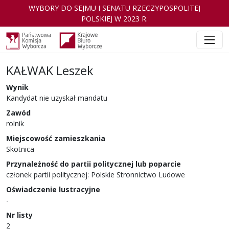
WYBORY DO SEJMU I SENATU RZECZYPOSPOLITEJ
POLSKIEJ W 2023 R.
KAŁWAK Leszek
Wynik
Kandydat nie uzyskał mandatu
Zawód
rolnik
Miejscowość zamieszkania
Skotnica
Przynależność do partii politycznej lub poparcie
członek partii politycznej: Polskie Stronnictwo Ludowe
Oświadczenie lustracyjne
-
Nr listy
2