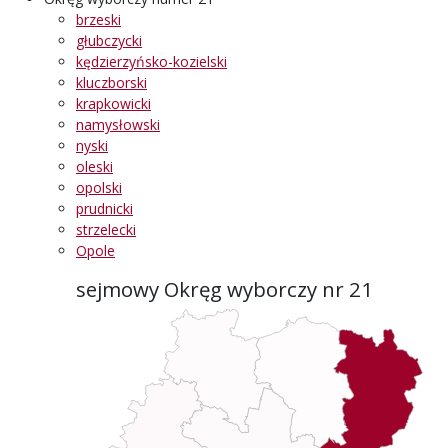
brzeski
głubczycki
kędzierzyńsko-kozielski
kluczborski
krapkowicki
namysłowski
nyski
oleski
opolski
prudnicki
strzelecki
Opole
sejmowy Okręg wyborczy nr 21