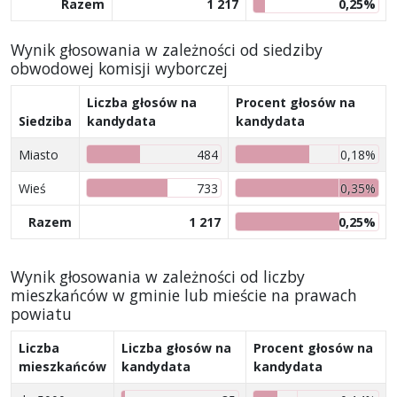
Razem
1 217
0,25%
Wynik głosowania w zależności od siedziby
obwodowej komisji wyborczej
Liczba głosów na
Procent głosów na
Siedziba
kandydata
kandydata
Miasto
484
0,18%
Wieś
733
0,35%
Razem
1 217
0,25%
Wynik głosowania w zależności od liczby
mieszkańców w gminie lub mieście na prawach
powiatu
Liczba
Liczba głosów na
Procent głosów na
mieszkańców
kandydata
kandydata