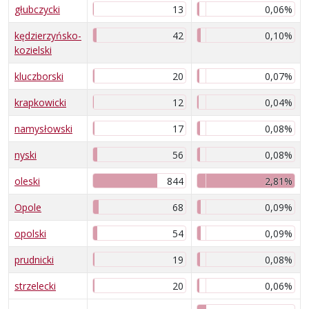
głubczycki
13
0,06%
kędzierzyńsko-
42
0,10%
kozielski
kluczborski
20
0,07%
krapkowicki
12
0,04%
namysłowski
17
0,08%
nyski
56
0,08%
oleski
844
2,81%
Opole
68
0,09%
opolski
54
0,09%
prudnicki
19
0,08%
strzelecki
20
0,06%