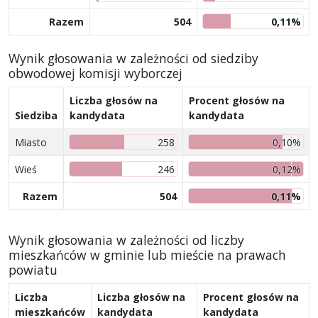
Razem
504
0,11%
Wynik głosowania w zależności od siedziby
obwodowej komisji wyborczej
Liczba głosów na
Procent głosów na
Siedziba
kandydata
kandydata
Miasto
258
0,10%
Wieś
246
0,12%
Razem
504
0,11%
Wynik głosowania w zależności od liczby
mieszkańców w gminie lub mieście na prawach
powiatu
Liczba
Liczba głosów na
Procent głosów na
mieszkańców
kandydata
kandydata