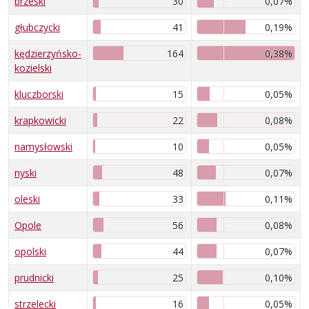
brzeski
30
0,07%
głubczycki
41
0,19%
kędzierzyńsko-
164
0,38%
kozielski
kluczborski
15
0,05%
krapkowicki
22
0,08%
namysłowski
10
0,05%
nyski
48
0,07%
oleski
33
0,11%
Opole
56
0,08%
opolski
44
0,07%
prudnicki
25
0,10%
strzelecki
16
0,05%