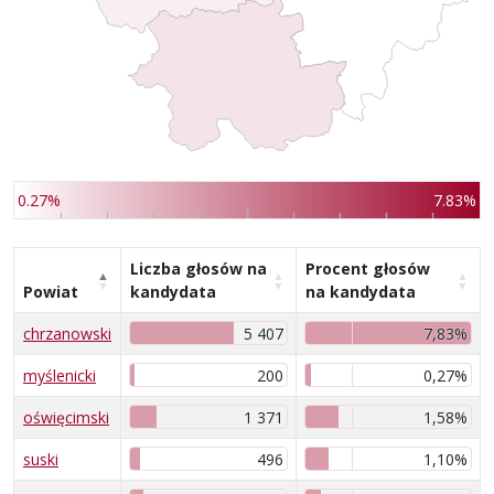
0.27%
7.83%
Liczba głosów na
Procent głosów
Powiat
kandydata
na kandydata
chrzanowski
5 407
7,83%
myślenicki
200
0,27%
oświęcimski
1 371
1,58%
suski
496
1,10%