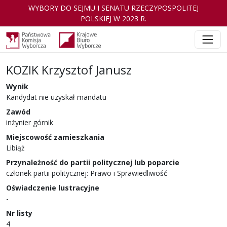
WYBORY DO SEJMU I SENATU RZECZYPOSPOLITEJ
POLSKIEJ W 2023 R.
KOZIK Krzysztof Janusz
Wynik
Kandydat nie uzyskał mandatu
Zawód
inżynier górnik
Miejscowość zamieszkania
Libiąż
Przynależność do partii politycznej lub poparcie
członek partii politycznej: Prawo i Sprawiedliwość
Oświadczenie lustracyjne
-
Nr listy
4