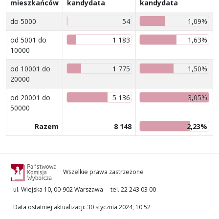
mieszkańców
kandydata
kandydata
do 5000
54
1,09%
od 5001 do
1 183
1,63%
10000
od 10001 do
1 775
1,50%
20000
od 20001 do
5 136
3,05%
50000
Razem
8 148
2,23%
Wszelkie prawa zastrzeżone
ul. Wiejska 10, 00-902 Warszawa
tel. 22 243 03 00
Data ostatniej aktualizacji
:
30 stycznia 2024, 10:52