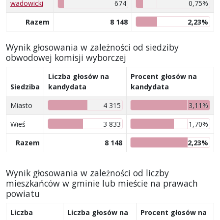
wadowicki
674
0,75%
Razem
8 148
2,23%
Wynik głosowania w zależności od siedziby
obwodowej komisji wyborczej
Liczba głosów na
Procent głosów na
Siedziba
kandydata
kandydata
Miasto
4 315
3,11%
Wieś
3 833
1,70%
Razem
8 148
2,23%
Wynik głosowania w zależności od liczby
mieszkańców w gminie lub mieście na prawach
powiatu
Liczba
Liczba głosów na
Procent głosów na