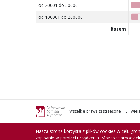
od 20001 do 50000
od 100001 do 200000
Razem
Wszelkie prawa zastrzeżone
ul. Wie
Nasza strona korzysta z plików cookies w celu grom
zapisanie w pamięci urządzenia. Możesz samodzieln