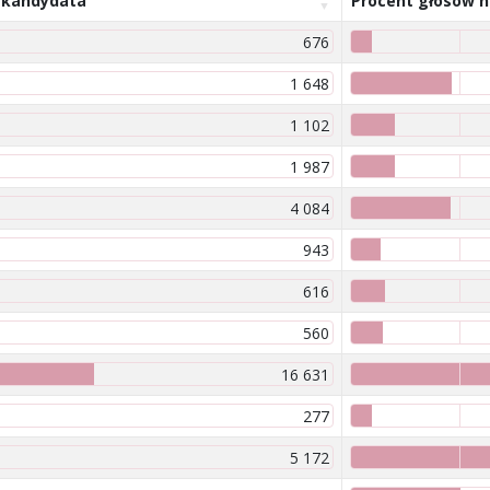
 kandydata
Procent głosów 
676
1 648
1 102
1 987
4 084
943
616
560
16 631
277
5 172