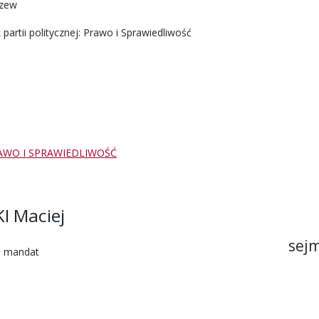
zew
 partii politycznej: Prawo i Sprawiedliwość
AWO I SPRAWIEDLIWOŚĆ
I Maciej
sejm
ł mandat