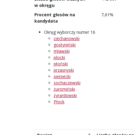
w okręgu
Procent głosów na
7,61%
kandydata
Okręg wyborczy numer 16
ciechanowski
gostyniński
mławski
płocki
płoński
przasnyski
sierpecki
sochaczewski
żuromiński
żyrardowski
Płock