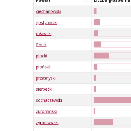
Powiat
Liczba głosów na
ciechanowski
gostyniński
mławski
Płock
płocki
płoński
przasnyski
sierpecki
sochaczewski
żuromiński
żyrardowski