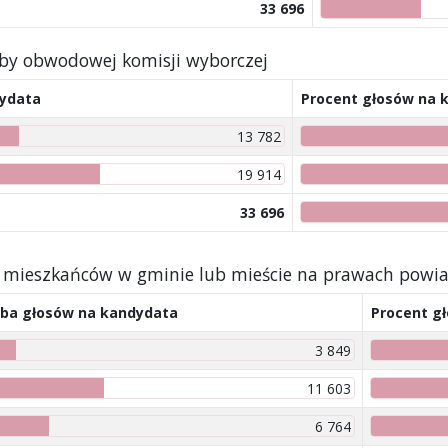
33 696
iby obwodowej komisji wyborczej
dydata
Procent głosów na 
13 782
19 914
33 696
by mieszkańców w gminie lub mieście na prawach powi
zba głosów na kandydata
Procent g
3 849
11 603
6 764