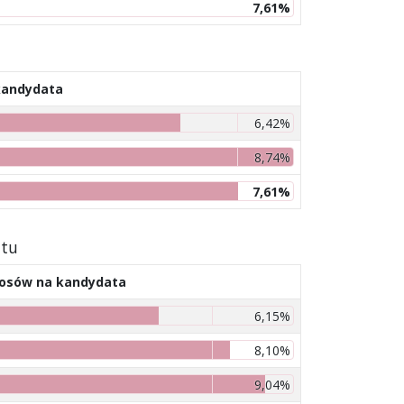
7,61%
kandydata
6,42%
8,74%
7,61%
atu
łosów na kandydata
6,15%
8,10%
9,04%