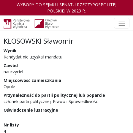
WYBORY DO SEJMU I SENATU RZECZYPOSPOLITEJ
POLSKIEJ W 2023 R.
KŁOSOWSKI Sławomir
Wynik
Kandydat nie uzyskał mandatu
Zawód
nauczyciel
Miejscowość zamieszkania
Opole
Przynależność do partii politycznej lub poparcie
członek partii politycznej: Prawo i Sprawiedliwość
Oświadczenie lustracyjne
-
Nr listy
4