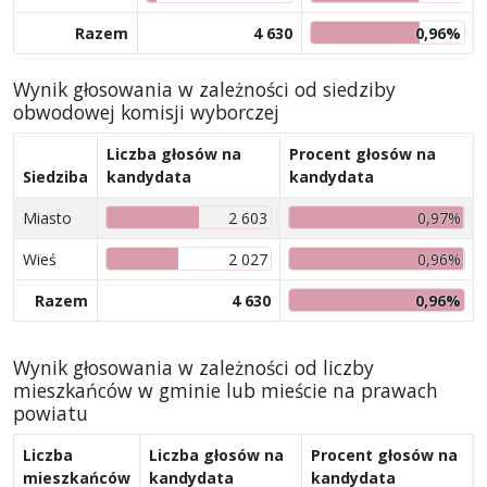
Razem
4 630
0,96%
Wynik głosowania w zależności od siedziby
obwodowej komisji wyborczej
Liczba głosów na
Procent głosów na
Siedziba
kandydata
kandydata
Miasto
2 603
0,97%
Wieś
2 027
0,96%
Razem
4 630
0,96%
Wynik głosowania w zależności od liczby
mieszkańców w gminie lub mieście na prawach
powiatu
Liczba
Liczba głosów na
Procent głosów na
mieszkańców
kandydata
kandydata