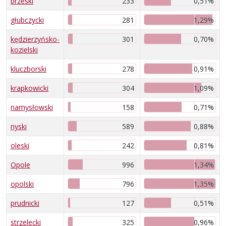
brzeski
233
0,51%
głubczycki
281
1,29%
kędzierzyńsko-
301
0,70%
kozielski
kluczborski
278
0,91%
krapkowicki
304
1,09%
namysłowski
158
0,71%
nyski
589
0,88%
oleski
242
0,81%
Opole
996
1,34%
opolski
796
1,35%
prudnicki
127
0,51%
strzelecki
325
0,96%