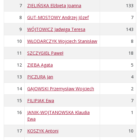
7
ZIELIŃSKA Elżbieta Joanna
133
8
GUT-MOSTOWY Andrzej Józef
7
9
WÓJTOWICZ Jadwiga Teresa
143
10
WŁODARCZYK Wojciech Stanisław
8
11
SZCZYGIEŁ Paweł
18
12
ZIĘBA Agata
5
13
PICZURA Jan
4
14
GAJOWSKI Przemysław Wojciech
2
15
FILIPIAK Ewa
7
16
JANIK-WOJTANOWSKA Klaudia
1
Ewa
17
KOSZYK Antoni
10