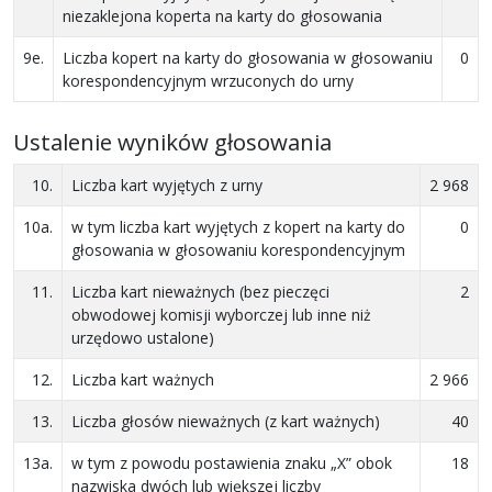
niezaklejona koperta na karty do głosowania
9e.
Liczba kopert na karty do głosowania w głosowaniu
0
korespondencyjnym wrzuconych do urny
Ustalenie wyników głosowania
10.
Liczba kart wyjętych z urny
2 968
10a.
w tym liczba kart wyjętych z kopert na karty do
0
głosowania w głosowaniu korespondencyjnym
11.
Liczba kart nieważnych (bez pieczęci
2
obwodowej komisji wyborczej lub inne niż
urzędowo ustalone)
12.
Liczba kart ważnych
2 966
13.
Liczba głosów nieważnych (z kart ważnych)
40
13a.
w tym z powodu postawienia znaku „X” obok
18
nazwiska dwóch lub większej liczby