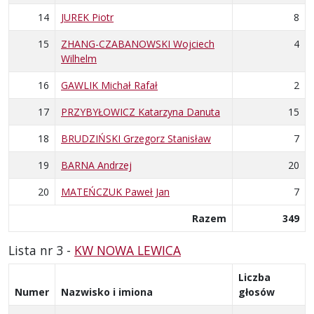
14
JUREK Piotr
8
15
ZHANG-CZABANOWSKI Wojciech
4
Wilhelm
16
GAWLIK Michał Rafał
2
17
PRZYBYŁOWICZ Katarzyna Danuta
15
18
BRUDZIŃSKI Grzegorz Stanisław
7
19
BARNA Andrzej
20
20
MATEŃCZUK Paweł Jan
7
Razem
349
Lista nr 3 -
KW NOWA LEWICA
Liczba
Numer
Nazwisko i imiona
głosów