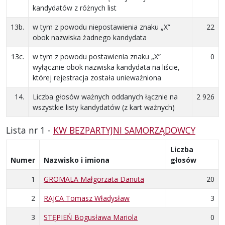
kandydatów z różnych list
13b.
w tym z powodu niepostawienia znaku „X”
22
obok nazwiska żadnego kandydata
13c.
w tym z powodu postawienia znaku „X”
0
wyłącznie obok nazwiska kandydata na liście,
której rejestracja została unieważniona
14.
Liczba głosów ważnych oddanych łącznie na
2 926
wszystkie listy kandydatów (z kart ważnych)
Lista nr 1 -
KW BEZPARTYJNI SAMORZĄDOWCY
Liczba
Numer
Nazwisko i imiona
głosów
1
GROMALA Małgorzata Danuta
20
2
RAJCA Tomasz Władysław
3
3
STĘPIEŃ Bogusława Mariola
0