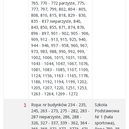
765, 770 - 772 parzyste, 775,
777, 797, 799, 802, 804 - 805,
808, 810, 815, 818, 829 - 830,
835 - 837 nieparzyste, 840,
843, 850, 855, 871, 874, 876,
896 - 897, 901 - 902, 905 - 906,
909, 912 - 913, 915, 925, 940,
944 - 946, 957 - 958, 960, 967,
973, 983, 988, 990, 992, 999,
1002, 1006, 1015, 1031, 1038,
1043 - 1044, 1047, 1067, 1076,
1081, 1083 - 1085, 1107, 1109,
1124, 1156, 1163 - 1165, 1178,
1186, 1192, 1194, 1199, 1202,
1205, 1207, 1220, 1251, 1253,
1263 - 1264, 1269 - 1272
5
Ropa: nr budynków 234 - 235,
Szkoła
245, 263 - 273, 275 - 282, 283 -
Podstawowa
287 nieparzyste, 286, 288 -
Nr 1 (hala
326, 327 - 337, 339 - 362, 364 -
sportowa),
365, 368, 372, 377 - 377A, 471
Ropa 780, 38-