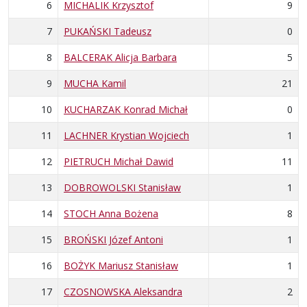
6
MICHALIK Krzysztof
9
7
PUKAŃSKI Tadeusz
0
8
BALCERAK Alicja Barbara
5
9
MUCHA Kamil
21
10
KUCHARZAK Konrad Michał
0
11
LACHNER Krystian Wojciech
1
12
PIETRUCH Michał Dawid
11
13
DOBROWOLSKI Stanisław
1
14
STOCH Anna Bożena
8
15
BROŃSKI Józef Antoni
1
16
BOŻYK Mariusz Stanisław
1
17
CZOSNOWSKA Aleksandra
2