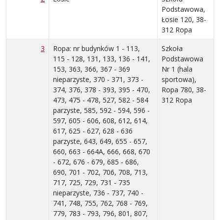
Podstawowa,
Łosie 120, 38-
312 Ropa
3
Ropa: nr budynków 1 - 113,
Szkoła
115 - 128, 131, 133, 136 - 141,
Podstawowa
153, 363, 366, 367 - 369
Nr 1 (hala
nieparzyste, 370 - 371, 373 -
sportowa),
374, 376, 378 - 393, 395 - 470,
Ropa 780, 38-
473, 475 - 478, 527, 582 - 584
312 Ropa
parzyste, 585, 592 - 594, 596 -
597, 605 - 606, 608, 612, 614,
617, 625 - 627, 628 - 636
parzyste, 643, 649, 655 - 657,
660, 663 - 664A, 666, 668, 670
- 672, 676 - 679, 685 - 686,
690, 701 - 702, 706, 708, 713,
717, 725, 729, 731 - 735
nieparzyste, 736 - 737, 740 -
741, 748, 755, 762, 768 - 769,
779, 783 - 793, 796, 801, 807,