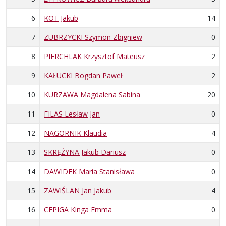
6
KOT Jakub
14
7
ZUBRZYCKI Szymon Zbigniew
0
8
PIERCHLAK Krzysztof Mateusz
2
9
KAŁUCKI Bogdan Paweł
2
10
KURZAWA Magdalena Sabina
20
11
FILAS Lesław Jan
0
12
NAGORNIK Klaudia
4
13
SKRĘŻYNA Jakub Dariusz
0
14
DAWIDEK Maria Stanisława
0
15
ZAWIŚLAN Jan Jakub
4
16
CEPIGA Kinga Emma
0