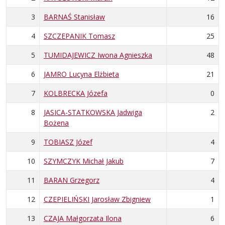
3
BARNAŚ Stanisław
16
4
SZCZEPANIK Tomasz
25
5
TUMIDAJEWICZ Iwona Agnieszka
48
6
JAMRO Lucyna Elżbieta
21
7
KOLBRECKA Józefa
0
8
JASICA-STATKOWSKA Jadwiga
2
Bożena
9
TOBIASZ Józef
4
10
SZYMCZYK Michał Jakub
7
11
BARAN Grzegorz
4
12
CZEPIELIŃSKI Jarosław Zbigniew
1
13
CZAJA Małgorzata Ilona
6