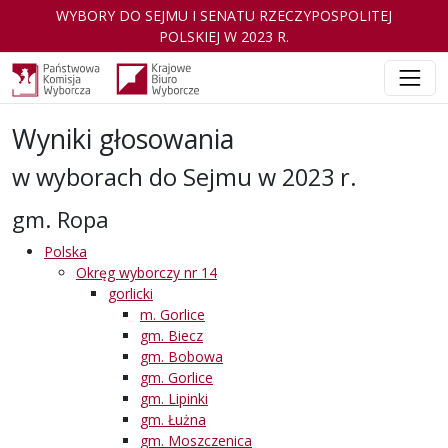
WYBORY DO SEJMU I SENATU RZECZYPOSPOLITEJ
POLSKIEJ W 2023 R.
Wyniki głosowania
w wyborach do Sejmu w 2023 r.
gm. Ropa
Polska
Okręg wyborczy nr 14
gorlicki
m. Gorlice
gm. Biecz
gm. Bobowa
gm. Gorlice
gm. Lipinki
gm. Łużna
gm. Moszczenica