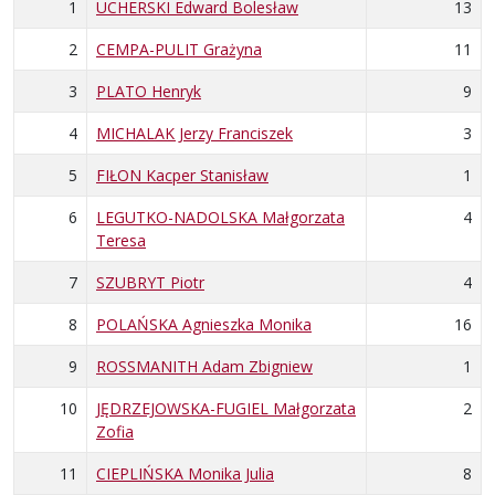
1
UCHERSKI Edward Bolesław
13
2
CEMPA-PULIT Grażyna
11
3
PLATO Henryk
9
4
MICHALAK Jerzy Franciszek
3
5
FIŁON Kacper Stanisław
1
6
LEGUTKO-NADOLSKA Małgorzata
4
Teresa
7
SZUBRYT Piotr
4
8
POLAŃSKA Agnieszka Monika
16
9
ROSSMANITH Adam Zbigniew
1
10
JĘDRZEJOWSKA-FUGIEL Małgorzata
2
Zofia
11
CIEPLIŃSKA Monika Julia
8