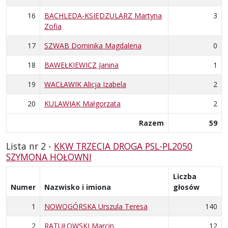
16
BACHLEDA-KSIĘDZULARZ Martyna
3
Zofia
17
SZWAB Dominika Magdalena
0
18
BAWEŁKIEWICZ Janina
1
19
WACŁAWIK Alicja Izabela
2
20
KULAWIAK Małgorzata
2
Razem
59
Lista nr 2 -
KKW TRZECIA DROGA PSL-PL2050
SZYMONA HOŁOWNI
Liczba
Numer
Nazwisko i imiona
głosów
1
NOWOGÓRSKA Urszula Teresa
140
2
RATUŁOWSKI Marcin
12