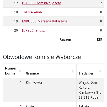
17
BECKER Dominika Józefa
2
18
TRUTA Anna
0
19
MIKULEC Marzena Katarzyna
0
20
JURZEC Janusz
0
Razem
129
Obwodowe Komisje Wyborcze
Numer
komisji
Granice
Siedziba
1
Klimkówka
Wiejski Dom
Kultury,
Klimkówka 81,
38-312 Ropa
2
Łosie
Szkoła