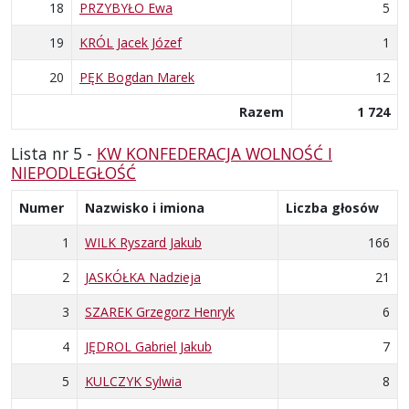
18
PRZYBYŁO Ewa
5
19
KRÓL Jacek Józef
1
20
PĘK Bogdan Marek
12
Razem
1 724
Lista nr 5 -
KW KONFEDERACJA WOLNOŚĆ I
NIEPODLEGŁOŚĆ
Numer
Nazwisko i imiona
Liczba głosów
1
WILK Ryszard Jakub
166
2
JASKÓŁKA Nadzieja
21
3
SZAREK Grzegorz Henryk
6
4
JĘDROL Gabriel Jakub
7
5
KULCZYK Sylwia
8