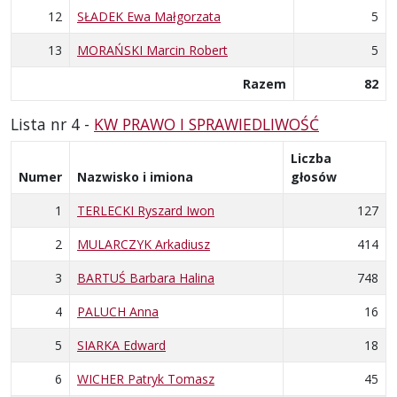
12
SŁADEK Ewa Małgorzata
5
13
MORAŃSKI Marcin Robert
5
Razem
82
Lista nr 4 -
KW PRAWO I SPRAWIEDLIWOŚĆ
Liczba
Numer
Nazwisko i imiona
głosów
1
TERLECKI Ryszard Iwon
127
2
MULARCZYK Arkadiusz
414
3
BARTUŚ Barbara Halina
748
4
PALUCH Anna
16
5
SIARKA Edward
18
6
WICHER Patryk Tomasz
45