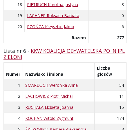
18
PIETRUCH Karolina Justyna
3
19
LACHNER Roksana Barbara
0
20
RZOŃCA Krzysztof Jakub
6
Razem
277
Lista nr 6 -
KKW KOALICJA OBYWATELSKA PO .N IPL
ZIELONI
Liczba
Numer
Nazwisko i imiona
głosów
1
SMARDUCH Weronika Anna
54
2
LACHOWICZ Piotr Michał
11
3
RUCHAŁA Elżbieta Joanna
15
4
KOCHAN Witold Zygmunt
174
5
ŻYTKOWICZ Barbara Aleksandra
3