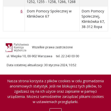
1252, 1255 - 1258, 1266, 1268
6
Dom Pomocy Społecznej w
Dom Pomocy
Klimkówce 67
Społecznej,
Klimkówka 67,
38-312 Ropa
Wszelkie prawa zastrzeżone
ul. Wiejska 10, 00-902 Warszawa
tel. 22 243 03 00
Data ostatniej aktualizacji
:
30 stycznia 2024, 10:52
Nasza strona korzysta z plików cookies w celu gromadzenia
anonimowych statystyk. Jeśli nie blokujesz tych plików, to
zgadzasz się na ich użycie oraz zapisanie w pamięci
urządzenia. Możesz samodzielnie zarządzać plikami cookies
w ustawieniach przeglądarki.