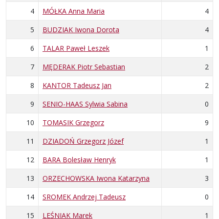
4
MÓŁKA Anna Maria
4
5
BUDZIAK Iwona Dorota
4
6
TALAR Paweł Leszek
1
7
MĘDERAK Piotr Sebastian
2
8
KANTOR Tadeusz Jan
2
9
SENIO-HAAS Sylwia Sabina
0
10
TOMASIK Grzegorz
9
11
DZIADOŃ Grzegorz Józef
1
12
BARA Bolesław Henryk
1
13
ORZECHOWSKA Iwona Katarzyna
3
14
SROMEK Andrzej Tadeusz
0
15
LEŚNIAK Marek
1