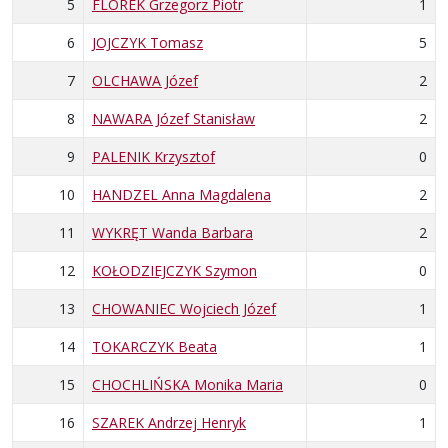
5
FLOREK Grzegorz Piotr
1
6
JOJCZYK Tomasz
5
7
OLCHAWA Józef
2
8
NAWARA Józef Stanisław
2
9
PALENIK Krzysztof
0
10
HANDZEL Anna Magdalena
2
11
WYKRĘT Wanda Barbara
2
12
KOŁODZIEJCZYK Szymon
0
13
CHOWANIEC Wojciech Józef
1
14
TOKARCZYK Beata
1
15
CHOCHLIŃSKA Monika Maria
0
16
SZAREK Andrzej Henryk
1