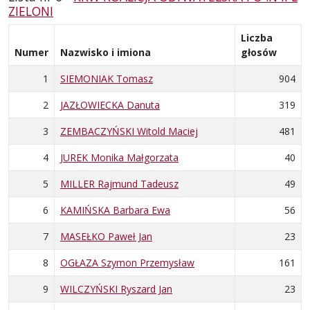
ZIELONI
Liczba
Numer
Nazwisko i imiona
głosów
1
SIEMONIAK Tomasz
904
2
JAZŁOWIECKA Danuta
319
3
ZEMBACZYŃSKI Witold Maciej
481
4
JUREK Monika Małgorzata
40
5
MILLER Rajmund Tadeusz
49
6
KAMIŃSKA Barbara Ewa
56
7
MASEŁKO Paweł Jan
23
8
OGŁAZA Szymon Przemysław
161
9
WILCZYŃSKI Ryszard Jan
23