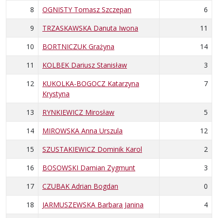
8
OGNISTY Tomasz Szczepan
6
9
TRZASKAWSKA Danuta Iwona
11
10
BORTNICZUK Grażyna
14
11
KOLBEK Dariusz Stanisław
3
12
KUKOLKA-BOGOCZ Katarzyna
7
Krystyna
13
RYNKIEWICZ Mirosław
5
14
MIROWSKA Anna Urszula
12
15
SZUSTAKIEWICZ Dominik Karol
2
16
BOSOWSKI Damian Zygmunt
3
17
CZUBAK Adrian Bogdan
0
18
JARMUSZEWSKA Barbara Janina
4