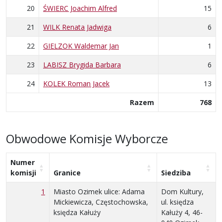
20
ŚWIERC Joachim Alfred
15
21
WILK Renata Jadwiga
6
22
GIELZOK Waldemar Jan
1
23
LABISZ Brygida Barbara
6
24
KOLEK Roman Jacek
13
Razem
768
Obwodowe Komisje Wyborcze
Numer
komisji
Granice
Siedziba
1
Miasto Ozimek ulice: Adama
Dom Kultury,
Mickiewicza, Częstochowska,
ul. księdza
księdza Kałuży
Kałuży 4, 46-