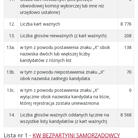
obwodowej komisji wyborczej lub inne niż
urzędowo ustalone)
12.
Liczba kart ważnych
8 776
13.
Liczba głosów nieważnych (z kart ważnych)
208
13a.
w tym z powodu postawienia znaku „X” obok
138
nazwiska dwóch lub większej liczby
kandydatów z różnych list
13b.
w tym z powodu niepostawienia znaku „X”
70
obok nazwiska żadnego kandydata
13c.
w tym z powodu postawienia znaku „X”
0
wyłącznie obok nazwiska kandydata na liście,
której rejestracja została unieważniona
14.
Liczba głosów ważnych oddanych łącznie na
8 568
wszystkie listy kandydatów (z kart ważnych)
Lista nr 1 -
KW BEZPARTYJNI SAMORZĄDOWCY