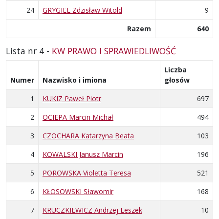
24
GRYGIEL Zdzisław Witold
9
Razem
640
Lista nr 4 -
KW PRAWO I SPRAWIEDLIWOŚĆ
Liczba
Numer
Nazwisko i imiona
głosów
1
KUKIZ Paweł Piotr
697
2
OCIEPA Marcin Michał
494
3
CZOCHARA Katarzyna Beata
103
4
KOWALSKI Janusz Marcin
196
5
POROWSKA Violetta Teresa
521
6
KŁOSOWSKI Sławomir
168
7
KRUCZKIEWICZ Andrzej Leszek
10