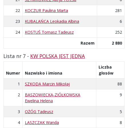
22
KOCZUR Paulina Marta
281
23
KUBALAŃCA Leokadia Albina
6
24
KOSTUŚ Tomasz Tadeusz
252
Razem
2 880
Lista nr 7 -
KW POLSKA JEST JEDNA
Liczba
Numer
Nazwisko i imiona
głosów
1
SZKODA Marcin Mikołaj
88
2
BASZOWIECKA-ZIÓŁKOWSKA
9
Ewelina Helena
3
OŻÓG Tadeusz
5
4
LASZCZAK Wanda
8