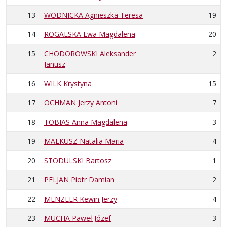
13
WODNICKA Agnieszka Teresa
19
14
ROGALSKA Ewa Magdalena
20
15
CHODOROWSKI Aleksander
2
Janusz
16
WILK Krystyna
15
17
OCHMAN Jerzy Antoni
7
18
TOBIAS Anna Magdalena
3
19
MALKUSZ Natalia Maria
4
20
STODULSKI Bartosz
1
21
PELJAN Piotr Damian
2
22
MENZLER Kewin Jerzy
4
23
MUCHA Paweł Józef
3