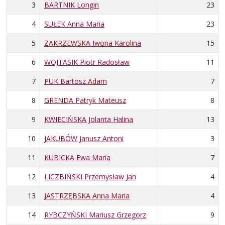
3
BARTNIK Longin
23
4
SUŁEK Anna Maria
23
5
ZAKRZEWSKA Iwona Karolina
15
6
WOJTASIK Piotr Radosław
11
7
PUK Bartosz Adam
7
8
GRENDA Patryk Mateusz
8
9
KWIECIŃSKA Jolanta Halina
13
10
JAKUBÓW Janusz Antoni
3
11
KUBICKA Ewa Maria
7
12
LICZBIŃSKI Przemysław Jan
4
13
JASTRZĘBSKA Anna Maria
4
14
RYBCZYŃSKI Mariusz Grzegorz
9