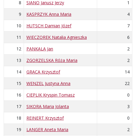
8
SIANO Janusz Jerzy
1
9
KASPRZYK Anna Maria
4
10
HUTSCH Damian Józef
7
11
WIECZOREK Natalia Agnieszka
6
12
PANKALA Jan
2
13
ZGORZELSKA Róża Maria
2
14
GRACA Krzysztof
14
15
WENZEL Justyna Anna
22
16
CIEPLIK Kryspin Tomasz
0
17
SIKORA Maria Jolanta
3
18
REINERT Krzysztof
0
19
LANGER Aneta Maria
2