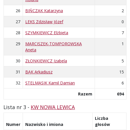
26
BIŃCZAK Katarzyna
2
27
LEKS Zdzisław Józef
0
28
SZYMKIEWICZ Elżbieta
7
29
MARCISZEK-TOMPOROWSKA
1
Aneta
30
ZŁONKIEWICZ Izabela
5
31
BĄK Arkadiusz
15
32
STELMASIK Kamil Damian
6
Razem
694
Lista nr 3 -
KW NOWA LEWICA
Liczba
Numer
Nazwisko i imiona
głosów