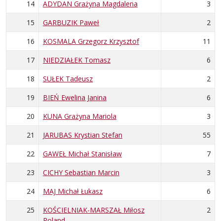
14
ADYDAN Grażyna Magdalena
3
15
GARBUZIK Paweł
2
16
KOSMALA Grzegorz Krzysztof
11
17
NIEDZIAŁEK Tomasz
6
18
SUŁEK Tadeusz
2
19
BIEŃ Ewelina Janina
6
20
KUNA Grażyna Mariola
3
21
JARUBAS Krystian Stefan
55
22
GAWEŁ Michał Stanisław
7
23
CICHY Sebastian Marcin
3
24
MAJ Michał Łukasz
6
25
KOŚCIELNIAK-MARSZAŁ Miłosz
2
Roland