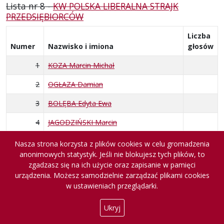
Lista nr 8 -
KW POLSKA LIBERALNA STRAJK
PRZEDSIĘBIORCÓW
Liczba
Numer
Nazwisko i imiona
głosów
1
KOZA Marcin Michał
2
OGŁAZA Damian
3
BOLĘBA Edyta Ewa
4
JAGODZIŃSKI Marcin
5
ŁUKASIK Mateusz Michał
Nasza strona korzysta z plików cookies w celu gromadzenia
anonimowych statystyk. Jeśli nie blokujesz tych plików, to
6
DUDEK Artur Maciej
zgadzasz się na ich użycie oraz zapisanie w pamięci
urządzenia. Możesz samodzielnie zarządzać plikami cookies
7
PISARCZYK-OPAŁKA Anna Karolina
w ustawieniach przeglądarki.
8
STARCZEWSKA Magdalena
Ukryj
9
PRAGIEL Sylwia Ewa