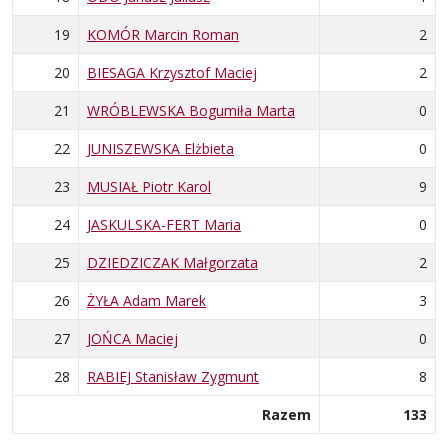
19
KOMÓR Marcin Roman
2
20
BIESAGA Krzysztof Maciej
2
21
WRÓBLEWSKA Bogumiła Marta
0
22
JUNISZEWSKA Elżbieta
0
23
MUSIAŁ Piotr Karol
9
24
JASKULSKA-FERT Maria
0
25
DZIEDZICZAK Małgorzata
2
26
ŻYŁA Adam Marek
3
27
JOŃCA Maciej
0
28
RABIEJ Stanisław Zygmunt
8
Razem
133