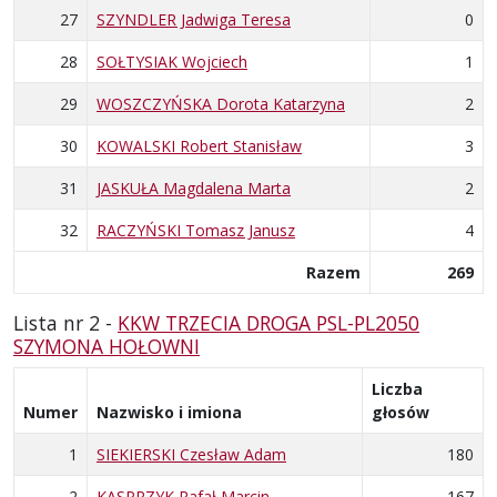
27
SZYNDLER Jadwiga Teresa
0
28
SOŁTYSIAK Wojciech
1
29
WOSZCZYŃSKA Dorota Katarzyna
2
30
KOWALSKI Robert Stanisław
3
31
JASKUŁA Magdalena Marta
2
32
RACZYŃSKI Tomasz Janusz
4
Razem
269
Lista nr 2 -
KKW TRZECIA DROGA PSL-PL2050
SZYMONA HOŁOWNI
Liczba
Numer
Nazwisko i imiona
głosów
1
SIEKIERSKI Czesław Adam
180
2
KASPRZYK Rafał Marcin
167