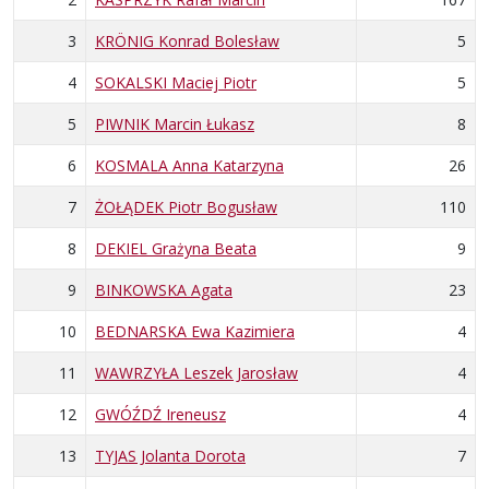
3
KRÖNIG Konrad Bolesław
5
4
SOKALSKI Maciej Piotr
5
5
PIWNIK Marcin Łukasz
8
6
KOSMALA Anna Katarzyna
26
7
ŻOŁĄDEK Piotr Bogusław
110
8
DEKIEL Grażyna Beata
9
9
BINKOWSKA Agata
23
10
BEDNARSKA Ewa Kazimiera
4
11
WAWRZYŁA Leszek Jarosław
4
12
GWÓŹDŹ Ireneusz
4
13
TYJAS Jolanta Dorota
7