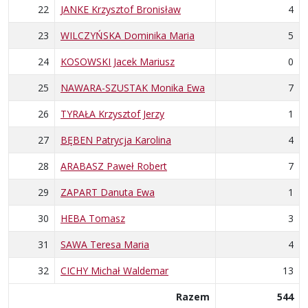
22
JANKE Krzysztof Bronisław
4
23
WILCZYŃSKA Dominika Maria
5
24
KOSOWSKI Jacek Mariusz
0
25
NAWARA-SZUSTAK Monika Ewa
7
26
TYRAŁA Krzysztof Jerzy
1
27
BĘBEN Patrycja Karolina
4
28
ARABASZ Paweł Robert
7
29
ZAPART Danuta Ewa
1
30
HEBA Tomasz
3
31
SAWA Teresa Maria
4
32
CICHY Michał Waldemar
13
Razem
544