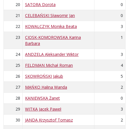
20
SATORA Dorota
0
21
CELEBAŃSKI Sławomir Jan
0
22
KOWALCZYK Monika Beata
3
23
CIOSK-KOMOROWSKA Karina
1
Barbara
24
ANDZELA Aleksander Wiktor
3
25
FELDMAN Michał Roman
4
26
SKOWROŃSKI Jakub
5
27
MAŃKO Halina Wanda
2
28
KANIEWSKA Żanet
0
29
WITKA Jacek Paweł
3
30
JANDA Krzysztof Tomasz
2