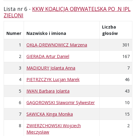
Lista nr 6 -
KKW KOALICJA OBYWATELSKA PO .N IPL
ZIELONI
Liczba
Numer
Nazwisko i imiona
głosów
1
OKŁA-DREWNOWICZ Marzena
301
2
GIERADA Artur Daniel
167
3
MADIOURY Jolanta Anna
7
4
PIETRZCZYK Lucjan Marek
46
5
IWAN Barbara Jolanta
43
6
GĄGOROWSKI Sławomir Sylwester
10
7
SAWICKA Kinga Monika
15
8
ZWIERZCHOWSKI Wojciech
2
Mieczysław