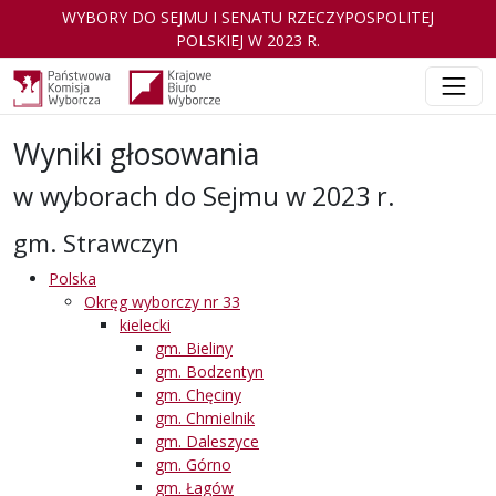
WYBORY DO SEJMU I SENATU RZECZYPOSPOLITEJ
POLSKIEJ W 2023 R.
Wyniki głosowania
w wyborach do Sejmu w 2023 r.
gm. Strawczyn
Polska
Okręg wyborczy nr 33
kielecki
gm. Bieliny
gm. Bodzentyn
gm. Chęciny
gm. Chmielnik
gm. Daleszyce
gm. Górno
gm. Łagów