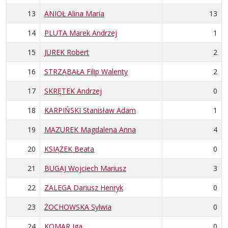
13
ANIOŁ Alina Maria
13
14
PLUTA Marek Andrzej
1
15
JUREK Robert
2
16
STRZĄBAŁA Filip Walenty
2
17
SKRĘTEK Andrzej
0
18
KARPIŃSKI Stanisław Adam
1
19
MAZUREK Magdalena Anna
4
20
KSIĄŻEK Beata
0
21
BUGAJ Wojciech Mariusz
3
22
ZALEGA Dariusz Henryk
0
23
ŻOCHOWSKA Sylwia
0
24
KOMAR Iga
0