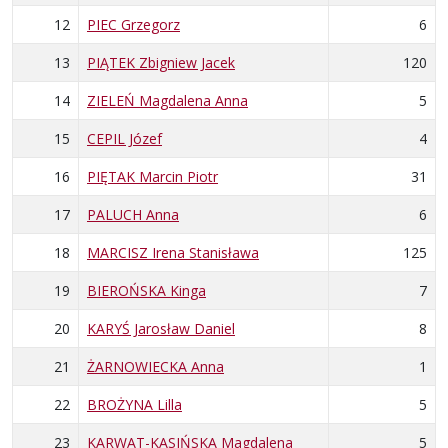
12
PIEC Grzegorz
6
13
PIĄTEK Zbigniew Jacek
120
14
ZIELEŃ Magdalena Anna
5
15
CEPIL Józef
4
16
PIĘTAK Marcin Piotr
31
17
PALUCH Anna
6
18
MARCISZ Irena Stanisława
125
19
BIEROŃSKA Kinga
7
20
KARYŚ Jarosław Daniel
8
21
ŻARNOWIECKA Anna
1
22
BROŻYNA Lilla
5
23
KARWAT-KASIŃSKA Magdalena
5