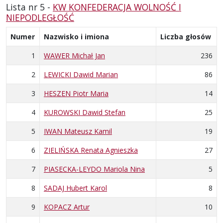
Lista nr 5 -
KW KONFEDERACJA WOLNOŚĆ I
NIEPODLEGŁOŚĆ
Numer
Nazwisko i imiona
Liczba głosów
1
WAWER Michał Jan
236
2
LEWICKI Dawid Marian
86
3
HESZEN Piotr Maria
14
4
KUROWSKI Dawid Stefan
25
5
IWAN Mateusz Kamil
19
6
ZIELIŃSKA Renata Agnieszka
27
7
PIASECKA-LEYDO Mariola Nina
5
8
SADAJ Hubert Karol
8
9
KOPACZ Artur
10