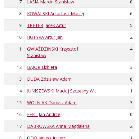
7
LASIA Marcin Stanisław
0
8
KOWALSKI Arkadiusz Maciej
6
9
TRETER Jacek Artur
5
10
HUTYRA Artur Jan
2
11
GWIAŹDZIŃSKI Krzysztof
4
Stanisław
12
BAJOR Elżbieta
3
13
DUDA Zdzisław Adam
6
14
JUNISZEWSKI Maciej Szczęsny Wit
1
15
WOLNIAK Dariusz Adam
3
16
FERT Jan Andrzej
0
17
DĄBROWSKA Anna Magdalena
2
18
ODO Janusz Juliusz
1