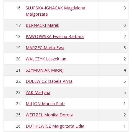
16
SŁUPSKA-IGNACAK Magdalena
3
Małgorzata
17
BERNACKI Marek
0
18
PAWŁOWSKA Ewelina Barbara
2
19
MARZEC Marta Ewa
3
20
WALCZYK Leszek Jan
2
21
SZYMONIAK Maciej
4
22
DULEWICZ Izabela Anna
5
23
ŻAK Martyna
5
24
MILJON Marcin Piotr
1
25
WEITZEL Monika Dorota
2
26
DUTKIEWICZ Małgorzata Lidia
1