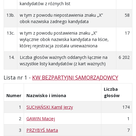
kandydatów z różnych list
13b.
w tym z powodu niepostawienia znaku „X”
58
obok nazwiska żadnego kandydata
13c.
w tym z powodu postawienia znaku „X”
17
wyłącznie obok nazwiska kandydata na liście,
której rejestracja została unieważniona
14.
Liczba głosów ważnych oddanych łącznie na
6 202
wszystkie listy kandydatów (z kart ważnych)
Lista nr 1 -
KW BEZPARTYJNI SAMORZĄDOWCY
Liczba
Numer
Nazwisko i imiona
głosów
1
SUCHAŃSKI Kamil Jerzy
174
2
GAWIN Maciej
1
3
PRZYBYŚ Marta
7