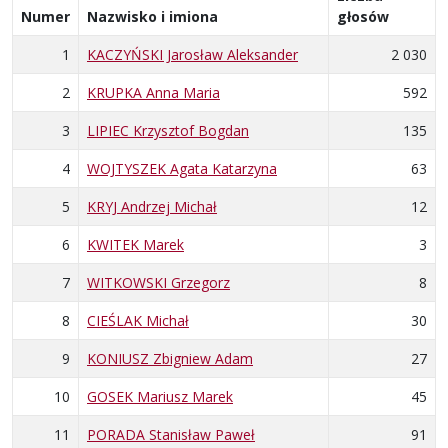
Numer
Nazwisko i imiona
głosów
1
KACZYŃSKI Jarosław Aleksander
2 030
2
KRUPKA Anna Maria
592
3
LIPIEC Krzysztof Bogdan
135
4
WOJTYSZEK Agata Katarzyna
63
5
KRYJ Andrzej Michał
12
6
KWITEK Marek
3
7
WITKOWSKI Grzegorz
8
8
CIEŚLAK Michał
30
9
KONIUSZ Zbigniew Adam
27
10
GOSEK Mariusz Marek
45
11
PORADA Stanisław Paweł
91