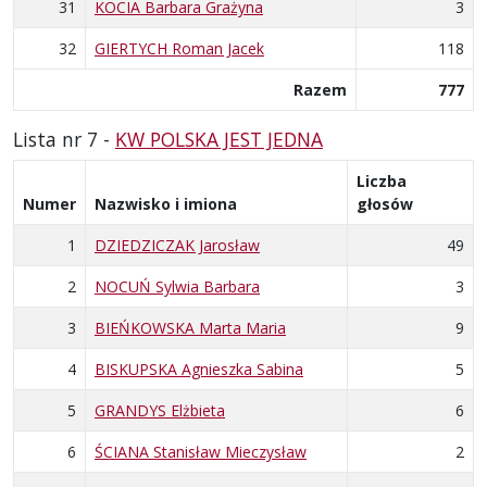
31
KOCIA Barbara Grażyna
3
32
GIERTYCH Roman Jacek
118
Razem
777
Lista nr 7 -
KW POLSKA JEST JEDNA
Liczba
Numer
Nazwisko i imiona
głosów
1
DZIEDZICZAK Jarosław
49
2
NOCUŃ Sylwia Barbara
3
3
BIEŃKOWSKA Marta Maria
9
4
BISKUPSKA Agnieszka Sabina
5
5
GRANDYS Elżbieta
6
6
ŚCIANA Stanisław Mieczysław
2