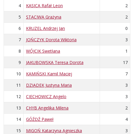
4
KASICA Rafał Leon
2
5
STACIWA Grażyna
2
6
KRUZEL Andrzej Jan
0
7
JOŃCZYK Dorota Wiktoria
3
8
WÓJCIK Swetłana
1
9
JAKUBOWSKA Teresa Dorota
17
10
KAMIŃSKI Kamil Maciej
7
11
DZIADEK Justyna Maria
3
12
CIECHOWICZ Angelo
3
13
CHYB Angelika Milena
2
14
GÓŹDŹ Paweł
4
15
MIGOŃ Katarzyna Agnieszka
3