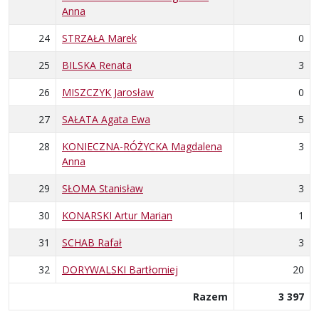
Anna
24
STRZAŁA Marek
0
25
BILSKA Renata
3
26
MISZCZYK Jarosław
0
27
SAŁATA Agata Ewa
5
28
KONIECZNA-RÓŻYCKA Magdalena
3
Anna
29
SŁOMA Stanisław
3
30
KONARSKI Artur Marian
1
31
SCHAB Rafał
3
32
DORYWALSKI Bartłomiej
20
Razem
3 397