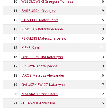
10
WESOŁOWSKI Grzegorz Tomasz
6
11
BARBURSKI Grzegorz
9
12
STRZELEC Marcin Piotr
5
13
ZIMOLĄG Katarzyna Anna
3
14
PĘKALSKI Mateusz Jarosław
5
15
KIEŁB Kamil
11
16
DYBIEC Paulina Katarzyna
3
17
KOBRYN Aneta Joanna
3
18
JAROS Mateusz Aleksander
6
19
GAŁUSZKIEWICZ Katarzyna
7
20
MALARA Tomasz Karol
2
21
ŁUKASZEK Agnieszka
5