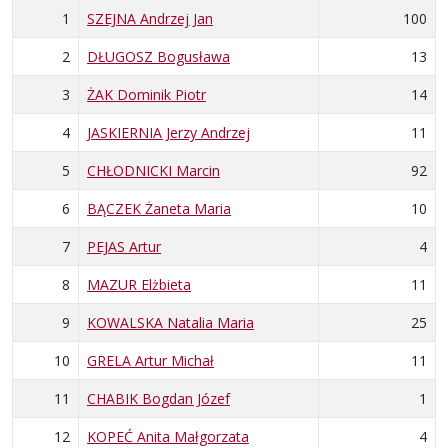
1
SZEJNA Andrzej Jan
100
2
DŁUGOSZ Bogusława
13
3
ŻAK Dominik Piotr
14
4
JASKIERNIA Jerzy Andrzej
11
5
CHŁODNICKI Marcin
92
6
BĄCZEK Żaneta Maria
10
7
PEJAS Artur
4
8
MAZUR Elżbieta
11
9
KOWALSKA Natalia Maria
25
10
GRELA Artur Michał
11
11
CHABIK Bogdan Józef
1
12
KOPEĆ Anita Małgorzata
4