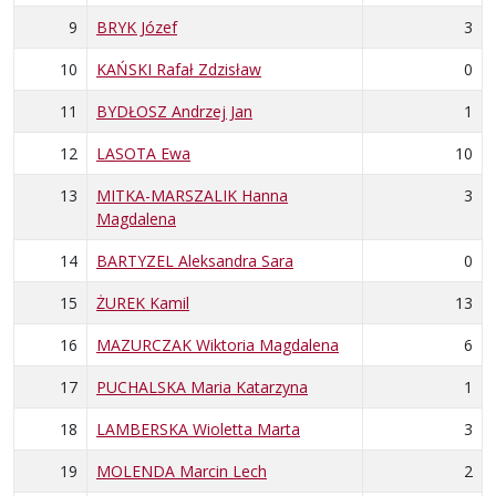
9
BRYK Józef
3
10
KAŃSKI Rafał Zdzisław
0
11
BYDŁOSZ Andrzej Jan
1
12
LASOTA Ewa
10
13
MITKA-MARSZALIK Hanna
3
Magdalena
14
BARTYZEL Aleksandra Sara
0
15
ŻUREK Kamil
13
16
MAZURCZAK Wiktoria Magdalena
6
17
PUCHALSKA Maria Katarzyna
1
18
LAMBERSKA Wioletta Marta
3
19
MOLENDA Marcin Lech
2