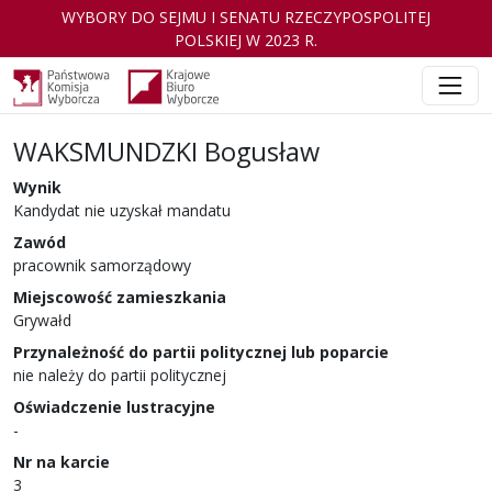
WYBORY DO SEJMU I SENATU RZECZYPOSPOLITEJ
POLSKIEJ W 2023 R.
WAKSMUNDZKI Bogusław
Wynik
Kandydat nie uzyskał mandatu
Zawód
pracownik samorządowy
Miejscowość zamieszkania
Grywałd
Przynależność do partii politycznej lub poparcie
nie należy do partii politycznej
Oświadczenie lustracyjne
-
Nr na karcie
3