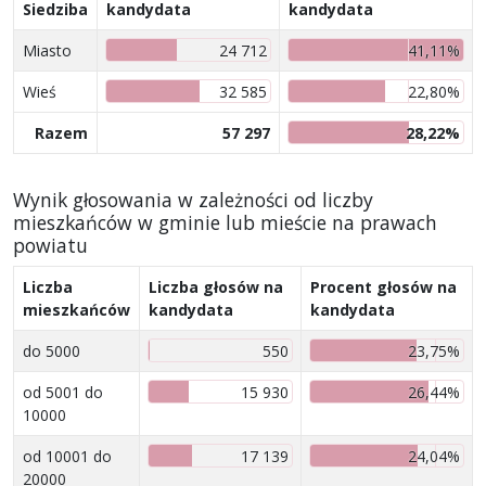
Siedziba
kandydata
kandydata
Miasto
24 712
41,11%
Wieś
32 585
22,80%
Razem
57 297
28,22%
Wynik głosowania w zależności od liczby
mieszkańców w gminie lub mieście na prawach
powiatu
Liczba
Liczba głosów na
Procent głosów na
mieszkańców
kandydata
kandydata
do 5000
550
23,75%
od 5001 do
15 930
26,44%
10000
od 10001 do
17 139
24,04%
20000