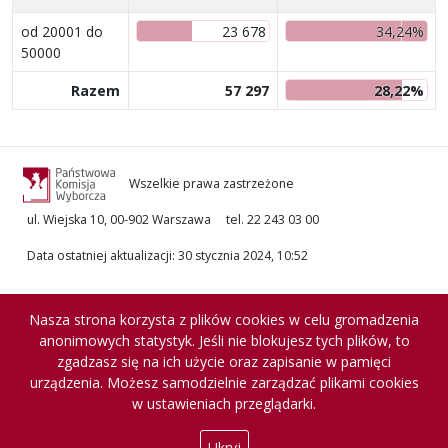
od 20001 do
23 678
34,24%
50000
Razem
57 297
28,22%
Wszelkie prawa zastrzeżone
ul. Wiejska 10, 00-902 Warszawa
tel. 22 243 03 00
Data ostatniej aktualizacji
:
30 stycznia 2024, 10:52
Nasza strona korzysta z plików cookies w celu gromadzenia
anonimowych statystyk. Jeśli nie blokujesz tych plików, to
zgadzasz się na ich użycie oraz zapisanie w pamięci
urządzenia. Możesz samodzielnie zarządzać plikami cookies
w ustawieniach przeglądarki.
Ukryj