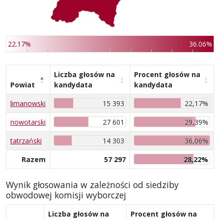
22.17%
36.06%
Liczba głosów na
Procent głosów na
Powiat
kandydata
kandydata
limanowski
15 393
22,17%
nowotarski
27 601
29,39%
tatrzański
14 303
36,06%
Razem
57 297
28,22%
Wynik głosowania w zależności od siedziby
obwodowej komisji wyborczej
Liczba głosów na
Procent głosów na