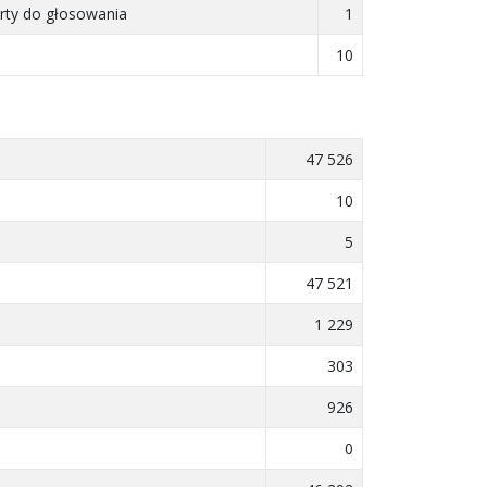
rty do głosowania
1
10
47 526
10
5
47 521
1 229
303
926
0