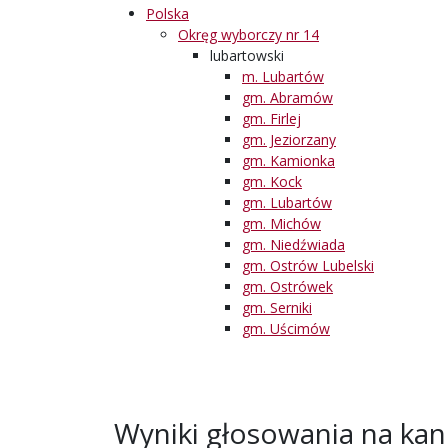
Polska
Okręg wyborczy nr 14
lubartowski
m. Lubartów
gm. Abramów
gm. Firlej
gm. Jeziorzany
gm. Kamionka
gm. Kock
gm. Lubartów
gm. Michów
gm. Niedźwiada
gm. Ostrów Lubelski
gm. Ostrówek
gm. Serniki
gm. Uścimów
Wyniki głosowania na ka