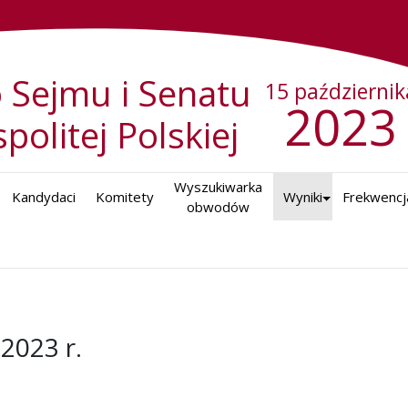
 Sejmu i Senatu
15 październik
2023
politej Polskiej
Wyszukiwarka

Kandydaci
Komitety
Wyniki
Frekwencj
obwodów
2023 r.