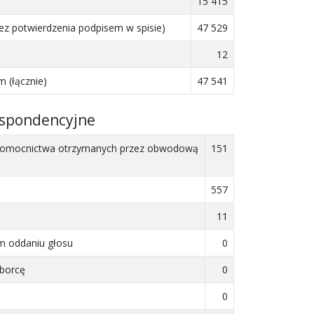
15 415
ez potwierdzenia podpisem w spisie)
47 529
12
 (łącznie)
47 541
espondencyjne
ełnomocnictwa otrzymanych przez obwodową
151
557
11
ym oddaniu głosu
0
yborcę
0
0